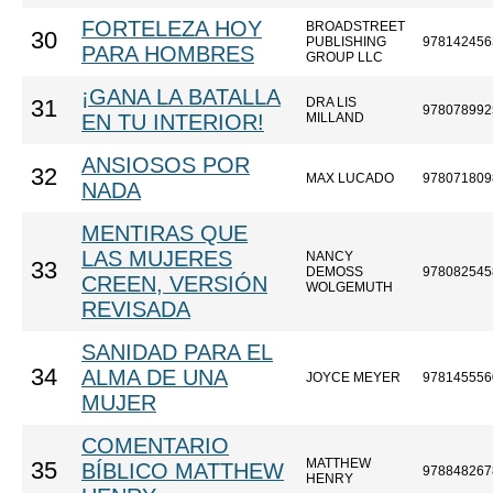
FORTELEZA HOY
BROADSTREET
30
PUBLISHING
978142456
PARA HOMBRES
GROUP LLC
¡GANA LA BATALLA
DRA LIS
31
978078992
EN TU INTERIOR!
MILLAND
ANSIOSOS POR
32
MAX LUCADO
978071809
NADA
MENTIRAS QUE
LAS MUJERES
NANCY
33
DEMOSS
978082545
CREEN, VERSIÓN
WOLGEMUTH
REVISADA
SANIDAD PARA EL
34
ALMA DE UNA
JOYCE MEYER
978145556
MUJER
COMENTARIO
MATTHEW
35
BÍBLICO MATTHEW
978848267
HENRY