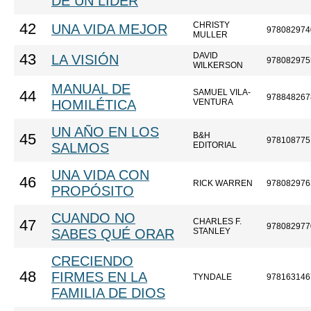
DE UN LÍDER
CHRISTY
42
UNA VIDA MEJOR
978082974
MULLER
DAVID
43
LA VISIÓN
978082975
WILKERSON
MANUAL DE
SAMUEL VILA-
44
978848267
HOMILÉTICA
VENTURA
UN AÑO EN LOS
B&H
45
978108775
SALMOS
EDITORIAL
UNA VIDA CON
46
RICK WARREN
978082976
PROPÓSITO
CUANDO NO
CHARLES F.
47
978082977
SABES QUÉ ORAR
STANLEY
CRECIENDO
48
FIRMES EN LA
TYNDALE
978163146
FAMILIA DE DIOS