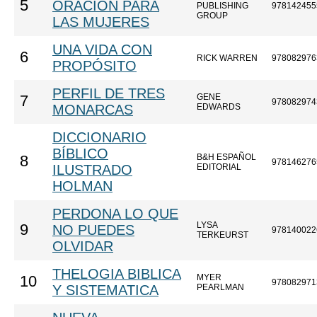
5
ORACIÓN PARA
PUBLISHING
978142455
GROUP
LAS MUJERES
UNA VIDA CON
6
RICK WARREN
978082976
PROPÓSITO
PERFIL DE TRES
GENE
7
978082974
MONARCAS
EDWARDS
DICCIONARIO
BÍBLICO
B&H ESPAÑOL
8
978146276
ILUSTRADO
EDITORIAL
HOLMAN
PERDONA LO QUE
LYSA
9
NO PUEDES
978140022
TERKEURST
OLVIDAR
THELOGIA BIBLICA
MYER
10
978082971
Y SISTEMATICA
PEARLMAN