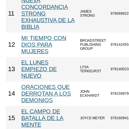
NUEVA
CONCORDANCIA
JAMES
11
STRONG
978089922
STRONG
EXHAUSTIVA DE LA
BIBLIA
MI TIEMPO CON
BROADSTREET
12
DIOS PARA
PUBLISHING
978142455
GROUP
MUJERES
EL LUNES
LYSA
13
EMPIEZO DE
978140023
TERKEURST
NUEVO
ORACIONES QUE
JOHN
14
DERROTAN A LOS
978159979
ECKHARDT
DEMONIOS
EL CAMPO DE
15
BATALLA DE LA
JOYCE MEYER
978160941
MENTE