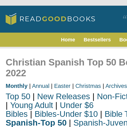
Home
Bestsellers
Bo
Christian Spanish Top 50 B
2022
Monthly
|
Annual
|
Easter
|
Christmas
|
Archives
Top 50
|
New Releases
|
Non-Fic
|
Young Adult
|
Under $6
Bibles
|
Bibles-Under $10
|
Bible 
Spanish-Top 50
|
Spanish-Juven