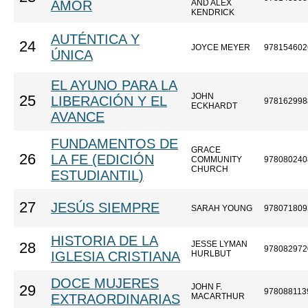
AMOR
AND ALEX
KENDRICK
AUTÉNTICA Y
24
JOYCE MEYER
978154602
ÚNICA
EL AYUNO PARA LA
JOHN
25
LIBERACIÓN Y EL
978162998
ECKHARDT
AVANCE
FUNDAMENTOS DE
GRACE
26
LA FE (EDICIÓN
COMMUNITY
978080240
CHURCH
ESTUDIANTIL)
27
JESÚS SIEMPRE
SARAH YOUNG
978071809
HISTORIA DE LA
JESSE LYMAN
28
978082972
IGLESIA CRISTIANA
HURLBUT
DOCE MUJERES
JOHN F.
29
978088113
EXTRAORDINARIAS
MACARTHUR