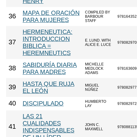
HENRY
MAPA DE ORACIÓN
COMPILED BY
36
BARBOUR
978164352
PARA MUJERES
STAFF
HERMENEUTICA:
INTRODUCCION
E. LUND. WITH
37
978082970
BIBLICA =
ALICE E. LUCE
HEREMNEUTICS
SABIDURÍA DIARIA
MICHELLE
38
MEDLOCK
978163609
PARA MADRES
ADAMS
HASTA QUE RUJA
MIGUEL
39
978082977
EL LEÓN
NÚÑEZ
HUMBERTO
40
DISCIPULADO
978082972
LAY
LAS 21
CUALIDADES
JOHN C.
41
978088113
INDISPENSABLES
MAXWELL