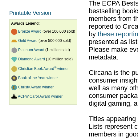
The ECPA Bestsel
bestselling boo
Printable Version
members from th
Awards Legend:
reported to Cir
Bronze Award
(over 100,000 sold)
by
these reportin
presented as list
Gold Award
(over 500,000 sold)
Please make ever
Platinum Award
(1 million sold)
metadata.
Diamond Award
(10 million sold)
®
Christian Book Award
winner
Circana is the pu
Book of the Year winner
consumer insight
well as many ot
Christy Award winner
consumer packag
ACFW Carol Award winner
digital gaming, 
Titles appearing
Lists represent
members in good