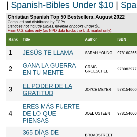
|
Spanish-Bibles Under $10
|
Spa
Christian Spanish Top 50 Bestsellers, August 2022
Compiled and distributed by ECPA
List does not include Bibles, juvenile or books under $6.
From U.S. sales only (as NPD data tracks the U.S. market only).
Rank
Title
Author
ISBN
1
JESÚS TE LLAMA
SARAH YOUNG
978160255
GANA LA GUERRA
CRAIG
2
978082977
EN TU MENTE
GROESCHEL
EL PODER DE LA
3
JOYCE MEYER
978154600
GRATITUD
ERES MÁS FUERTE
4
DE LO QUE
JOEL OSTEEN
978154600
PIENSAS
365 DÍAS DE
BROADSTREET