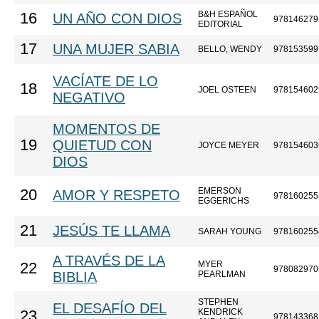
B&H ESPAÑOL
16
UN AÑO CON DIOS
978146279
EDITORIAL
17
UNA MUJER SABIA
BELLO, WENDY
978153599
VACÍATE DE LO
18
JOEL OSTEEN
978154602
NEGATIVO
MOMENTOS DE
19
QUIETUD CON
JOYCE MEYER
978154603
DIOS
EMERSON
20
AMOR Y RESPETO
978160255
EGGERICHS
21
JESÚS TE LLAMA
SARAH YOUNG
978160255
A TRAVÉS DE LA
MYER
22
978082970
BIBLIA
PEARLMAN
STEPHEN
EL DESAFÍO DEL
KENDRICK
23
978143368