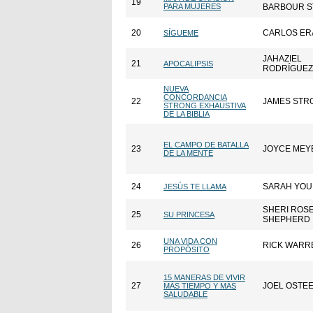
19
PARA MUJERES
BARBOUR S
20
CARLOS ER
SÍGUEME
JAHAZIEL
21
APOCALIPSIS
RODRÍGUEZ
NUEVA
CONCORDANCIA
22
JAMES STR
STRONG EXHAUSTIVA
DE LA BIBLIA
EL CAMPO DE BATALLA
23
JOYCE MEY
DE LA MENTE
24
SARAH YO
JESÚS TE LLAMA
SHERI ROS
25
SU PRINCESA
SHEPHERD
UNA VIDA CON
26
RICK WARR
PROPÓSITO
15 MANERAS DE VIVIR
27
JOEL OSTE
MÁS TIEMPO Y MÁS
SALUDABLE