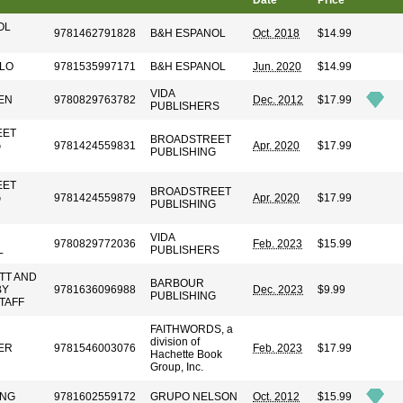
Date
Price
OL
9781462791828
B&H ESPANOL
Oct. 2018
$14.99
LO
9781535997171
B&H ESPANOL
Jun. 2020
$14.99
VIDA
EN
9780829763782
Dec. 2012
$17.99
PUBLISHERS
EET
BROADSTREET
G
9781424559831
Apr. 2020
$17.99
PUBLISHING
EET
BROADSTREET
G
9781424559879
Apr. 2020
$17.99
PUBLISHING
VIDA
9780829772036
Feb. 2023
$15.99
L
PUBLISHERS
TT AND
BARBOUR
BY
9781636096988
Dec. 2023
$9.99
PUBLISHING
TAFF
FAITHWORDS, a
division of
ER
9781546003076
Feb. 2023
$17.99
Hachette Book
Group, Inc.
UNG
9781602559172
GRUPO NELSON
Oct. 2012
$15.99