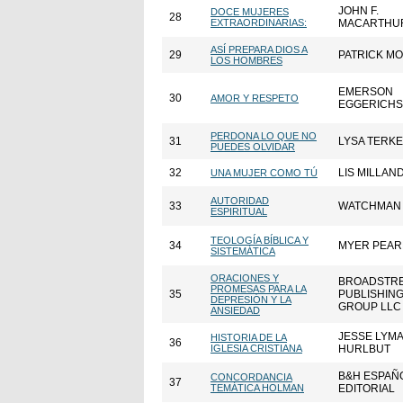
JOHN F.
DOCE MUJERES
28
EXTRAORDINARIAS:
MACARTHU
ASÍ PREPARA DIOS A
29
PATRICK M
LOS HOMBRES
EMERSON
30
AMOR Y RESPETO
EGGERICHS
PERDONA LO QUE NO
31
LYSA TERK
PUEDES OLVIDAR
32
LIS MILLAN
UNA MUJER COMO TÚ
AUTORIDAD
33
WATCHMAN
ESPIRITUAL
TEOLOGÍA BÍBLICA Y
34
MYER PEA
SISTEMÁTICA
ORACIONES Y
BROADSTR
PROMESAS PARA LA
35
PUBLISHIN
DEPRESIÓN Y LA
GROUP LLC
ANSIEDAD
JESSE LYM
HISTORIA DE LA
36
IGLESIA CRISTIANA
HURLBUT
B&H ESPAÑ
CONCORDANCIA
37
TEMÁTICA HOLMAN
EDITORIAL