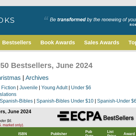
Bestsellers
Book Awards
Sales Awards
To
 50 Bestsellers, June 2024
ristmas
|
Archives
|
Fiction
|
Juvenile
|
Young Adult
|
Under $6
slations
Spanish-Bibles
|
Spanish-Bibles Under $10
|
Spanish-Under $
ers, June 2024
nder $6.
. market only).
Pub
List
ISBN
Publisher
Award