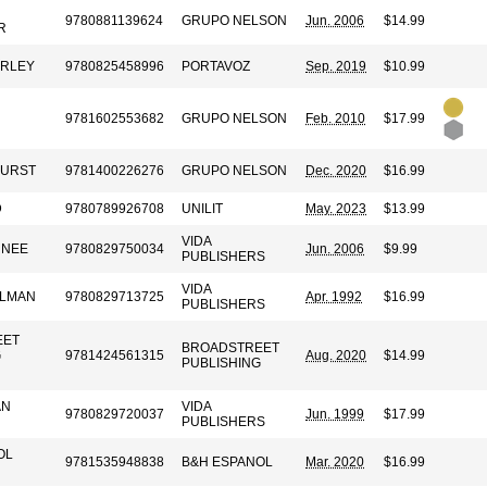
9780881139624
GRUPO NELSON
Jun. 2006
$14.99
R
ORLEY
9780825458996
PORTAVOZ
Sep. 2019
$10.99
9781602553682
GRUPO NELSON
Feb. 2010
$17.99
EURST
9781400226276
GRUPO NELSON
Dec. 2020
$16.99
D
9780789926708
UNILIT
May. 2023
$13.99
VIDA
 NEE
9780829750034
Jun. 2006
$9.99
PUBLISHERS
VIDA
RLMAN
9780829713725
Apr. 1992
$16.99
PUBLISHERS
EET
BROADSTREET
G
9781424561315
Aug. 2020
$14.99
PUBLISHING
AN
VIDA
9780829720037
Jun. 1999
$17.99
PUBLISHERS
OL
9781535948838
B&H ESPANOL
Mar. 2020
$16.99