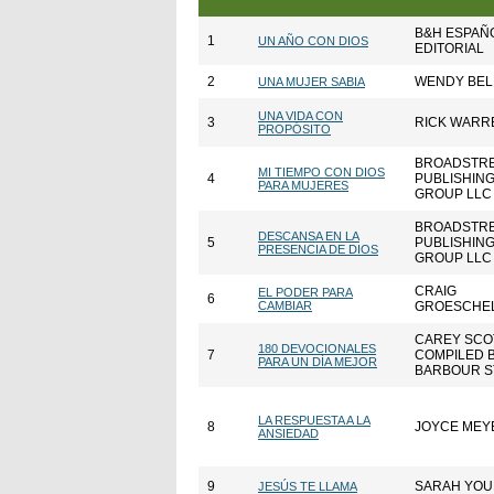
B&H ESPAÑ
1
UN AÑO CON DIOS
EDITORIAL
2
WENDY BEL
UNA MUJER SABIA
UNA VIDA CON
3
RICK WARR
PROPÓSITO
BROADSTR
MI TIEMPO CON DIOS
4
PUBLISHIN
PARA MUJERES
GROUP LLC
BROADSTR
DESCANSA EN LA
5
PUBLISHIN
PRESENCIA DE DIOS
GROUP LLC
CRAIG
EL PODER PARA
6
CAMBIAR
GROESCHE
CAREY SCO
180 DEVOCIONALES
7
COMPILED 
PARA UN DÍA MEJOR
BARBOUR S
LA RESPUESTA A LA
8
JOYCE MEY
ANSIEDAD
9
SARAH YO
JESÚS TE LLAMA