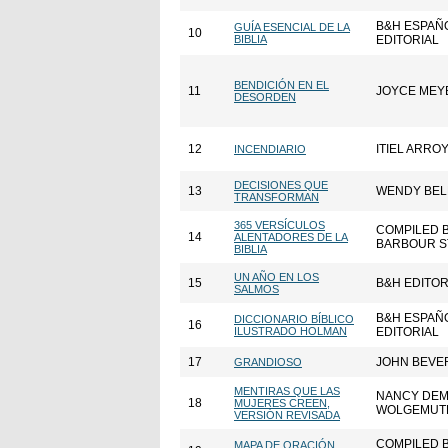
B&H ESPAÑ
GUÍA ESENCIAL DE LA
10
BIBLIA
EDITORIAL
BENDICIÓN EN EL
11
JOYCE MEY
DESORDEN
12
ITIEL ARRO
INCENDIARIO
DECISIONES QUE
13
WENDY BEL
TRANSFORMAN
365 VERSÍCULOS
COMPILED 
14
ALENTADORES DE LA
BARBOUR S
BIBLIA
UN AÑO EN LOS
15
B&H EDITOR
SALMOS
B&H ESPAÑ
DICCIONARIO BÍBLICO
16
ILUSTRADO HOLMAN
EDITORIAL
17
JOHN BEVE
GRANDIOSO
MENTIRAS QUE LAS
NANCY DE
18
MUJERES CREEN,
WOLGEMUT
VERSIÓN REVISADA
COMPILED 
MAPA DE ORACIÓN