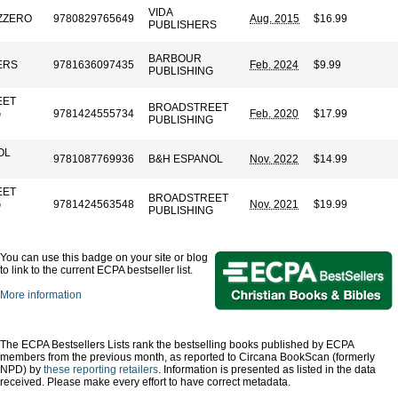
VIDA
ZZERO
9780829765649
Aug. 2015
$16.99
PUBLISHERS
BARBOUR
ERS
9781636097435
Feb. 2024
$9.99
PUBLISHING
EET
BROADSTREET
G
9781424555734
Feb. 2020
$17.99
PUBLISHING
OL
9781087769936
B&H ESPANOL
Nov. 2022
$14.99
EET
BROADSTREET
G
9781424563548
Nov. 2021
$19.99
PUBLISHING
You can use this badge on your site or blog
to link to the current ECPA bestseller list.
More information
The ECPA Bestsellers Lists rank the bestselling books published by ECPA
members from the previous month, as reported to Circana BookScan (formerly
NPD) by
these reporting retailers
. Information is presented as listed in the data
received. Please make every effort to have correct metadata.