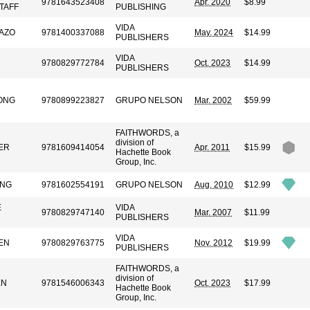
9781643523408
Apr. 2020
$8.99
TAFF
PUBLISHING
VIDA
AZO
9781400337088
May. 2024
$14.99
PUBLISHERS
VIDA
9780829772784
Oct. 2023
$14.99
PUBLISHERS
ONG
9780899223827
GRUPO NELSON
Mar. 2002
$59.99
FAITHWORDS, a
division of
ER
9781609414054
Apr. 2011
$15.99
Hachette Book
Group, Inc.
UNG
9781602554191
GRUPO NELSON
Aug. 2010
$12.99
E
VIDA
9780829747140
Mar. 2007
$11.99
PUBLISHERS
VIDA
EN
9780829763775
Nov. 2012
$19.99
PUBLISHERS
FAITHWORDS, a
division of
EN
9781546006343
Oct. 2023
$17.99
Hachette Book
Group, Inc.