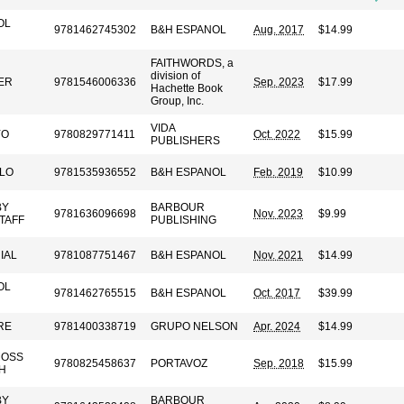
OL
9781462745302
B&H ESPANOL
Aug. 2017
$14.99
FAITHWORDS, a
division of
ER
9781546006336
Sep. 2023
$17.99
Hachette Book
Group, Inc.
VIDA
YO
9780829771411
Oct. 2022
$15.99
PUBLISHERS
LO
9781535936552
B&H ESPANOL
Feb. 2019
$10.99
BY
BARBOUR
9781636096698
Nov. 2023
$9.99
TAFF
PUBLISHING
IAL
9781087751467
B&H ESPANOL
Nov. 2021
$14.99
OL
9781462765515
B&H ESPANOL
Oct. 2017
$39.99
RE
9781400338719
GRUPO NELSON
Apr. 2024
$14.99
MOSS
9780825458637
PORTAVOZ
Sep. 2018
$15.99
H
BY
BARBOUR