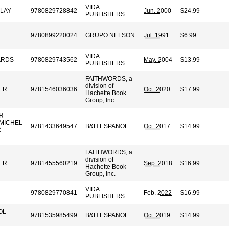
VIDA
LAY
9780829728842
Jun. 2000
$24.99
PUBLISHERS
9780899220024
GRUPO NELSON
Jul. 1991
$6.99
VIDA
ARDS
9780829743562
May. 2004
$13.99
PUBLISHERS
FAITHWORDS, a
division of
ER
9781546036036
Oct. 2020
$17.99
Hachette Book
Group, Inc.
R
 MICHEL
9781433649547
B&H ESPANOL
Oct. 2017
$14.99
R
FAITHWORDS, a
division of
ER
9781455560219
Sep. 2018
$16.99
Hachette Book
Group, Inc.
VIDA
9780829770841
Feb. 2022
$16.99
L
PUBLISHERS
OL
9781535985499
B&H ESPANOL
Oct. 2019
$14.99