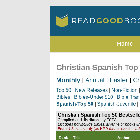
Home
Christian Spanish Top
Monthly
|
Annual
|
Easter
|
Ch
Top 50
|
New Releases
|
Non-Fiction
Bibles
|
Bibles-Under $10
|
Bible Tran
Spanish-Top 50
|
Spanish-Juvenile
|
Christian Spanish Top 50 Bestsell
Compiled and distributed by ECPA
List does not include Bibles, juvenile or books u
From U.S. sales only (as NPD data tracks the U.S
Rank
Title
Author