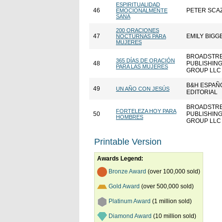
ESPIRITUALIDAD
46
PETER SCA
EMOCIONALMENTE
SANA
200 ORACIONES
47
EMILY BIGG
NOCTURNAS PARA
MUJERES
BROADSTR
365 DÍAS DE ORACIÓN
48
PUBLISHIN
PARA LAS MUJERES
GROUP LLC
B&H ESPAÑ
49
UN AÑO CON JESÚS
EDITORIAL
BROADSTR
FORTELEZA HOY PARA
50
PUBLISHIN
HOMBRES
GROUP LLC
Printable Version
Awards Legend:
Bronze Award
(over 100,000 sold)
Gold Award
(over 500,000 sold)
Platinum Award
(1 million sold)
Diamond Award
(10 million sold)