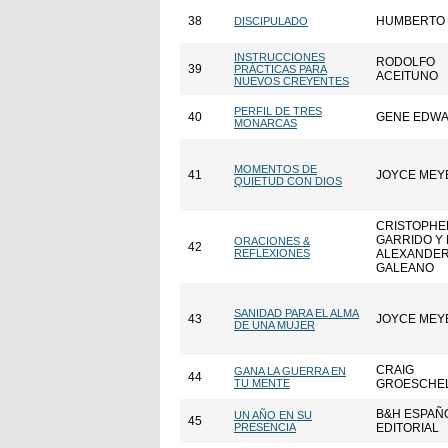
38
HUMBERTO 
DISCIPULADO
INSTRUCCIONES
RODOLFO
39
PRÁCTICAS PARA
ACEITUNO
NUEVOS CREYENTES
PERFIL DE TRES
40
GENE EDW
MONARCAS
MOMENTOS DE
41
JOYCE MEY
QUIETUD CON DIOS
CRISTOPHE
GARRIDO Y
ORACIONES &
42
REFLEXIONES
ALEXANDE
GALEANO
SANIDAD PARA EL ALMA
43
JOYCE MEY
DE UNA MUJER
CRAIG
GANA LA GUERRA EN
44
TU MENTE
GROESCHE
B&H ESPAÑ
UN AÑO EN SU
45
PRESENCIA
EDITORIAL