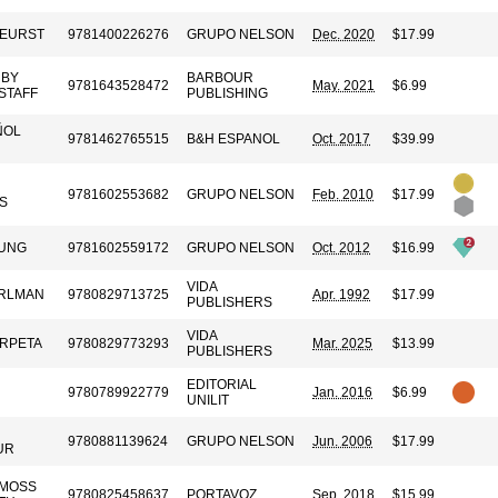
KEURST
9781400226276
GRUPO NELSON
Dec. 2020
$17.99
 BY
BARBOUR
9781643528472
May. 2021
$6.99
STAFF
PUBLISHING
ÑOL
9781462765515
B&H ESPANOL
Oct. 2017
$39.99
9781602553682
GRUPO NELSON
Feb. 2010
$17.99
S
UNG
9781602559172
GRUPO NELSON
Oct. 2012
$16.99
VIDA
RLMAN
9780829713725
Apr. 1992
$17.99
PUBLISHERS
VIDA
ARPETA
9780829773293
Mar. 2025
$13.99
PUBLISHERS
EDITORIAL
9780789922779
Jan. 2016
$6.99
UNILIT
9780881139624
GRUPO NELSON
Jun. 2006
$17.99
UR
EMOSS
9780825458637
PORTAVOZ
Sep. 2018
$15.99