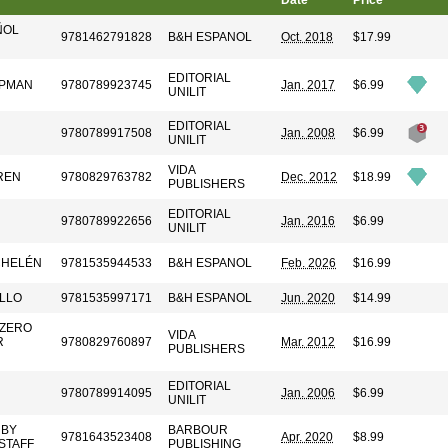
Date
Price
ÑOL
9781462791828
B&H ESPANOL
Oct. 2018
$17.99
EDITORIAL
APMAN
9780789923745
Jan. 2017
$6.99
UNILIT
EDITORIAL
9780789917508
Jan. 2008
$6.99
UNILIT
VIDA
REN
9780829763782
Dec. 2012
$18.99
PUBLISHERS
EDITORIAL
9780789922656
Jan. 2016
$6.99
UNILIT
CHELÉN
9781535944533
B&H ESPANOL
Feb. 2026
$16.99
LLO
9781535997171
B&H ESPANOL
Jun. 2020
$14.99
ZZERO
VIDA
R
9780829760897
Mar. 2012
$16.99
PUBLISHERS
EDITORIAL
9780789914095
Jan. 2006
$6.99
UNILIT
 BY
BARBOUR
9781643523408
Apr. 2020
$8.99
STAFF
PUBLISHING