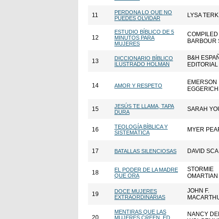
PERDONA LO QUE NO
11
LYSA TER
PUEDES OLVIDAR
ESTUDIO BÍBLICO DE 5
COMPILED
12
MINUTOS PARA
BARBOUR 
MUJERES
B&H ESPA
DICCIONARIO BÍBLICO
13
ILUSTRADO HOLMAN
EDITORIAL
EMERSON
14
AMOR Y RESPETO
EGGERICH
JESÚS TE LLAMA, TAPA
15
SARAH YO
DURA
TEOLOGÍA BÍBLICA Y
16
MYER PEA
SISTEMÁTICA
17
DAVID SC
BATALLAS SILENCIOSAS
STORMIE
EL PODER DE LA MADRE
18
QUE ORA
OMARTIAN
JOHN F.
DOCE MUJERES
19
EXTRAORDINARIAS
MACARTH
MENTIRAS QUE LAS
NANCY D
20
MUJERES CREEN, ED