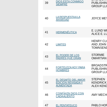
DIOS ESTÁ CONMIGO
39
PUBLISHI
SIEMPRE
GROUP LL
LA RESPUESTA A LA
40
JOYCE ME
ANSIEDAD
E. LUND W
41
HERMENÉUTICA
ALICE E. 
HENRY CL
42
AND JOHN
LIMITES
TOWNSEN
STORMIE
EL PODER DE LOS
43
PADRES QUE ORAN
OMARTIAN
BROADST
FORTELEZA HOY PARA
44
PUBLISHI
HOMBRES
GROUP LL
STEPHEN
EL DESAFÍO DEL AMOR
45
KENDRICK
EDICIÓN REVISADA Y
AUMENTADA
ALEX KEN
CONFÍA EN DIOS CON
46
AMY MEC
CADA ALIENTO
47
PABLO HO
EL PENTATEUCO