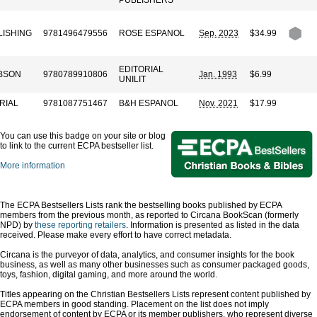
PUBLISHERS
LISHING
9781496479556
ROSE ESPANOL
Sep. 2023
$34.99
EDITORIAL
BSON
9780789910806
Jan. 1993
$6.99
UNILIT
RIAL
9781087751467
B&H ESPANOL
Nov. 2021
$17.99
You can use this badge on your site or blog
to link to the current ECPA bestseller list.
More information
The ECPA Bestsellers Lists rank the bestselling books published by ECPA
members from the previous month, as reported to Circana BookScan (formerly
NPD) by
these reporting retailers
. Information is presented as listed in the data
received. Please make every effort to have correct metadata.
Circana is the purveyor of data, analytics, and consumer insights for the book
business, as well as many other businesses such as consumer packaged goods,
toys, fashion, digital gaming, and more around the world.
Titles appearing on the Christian Bestsellers Lists represent content published by
ECPA members in good standing. Placement on the list does not imply
endorsement of content by ECPA or its member publishers, who represent diverse