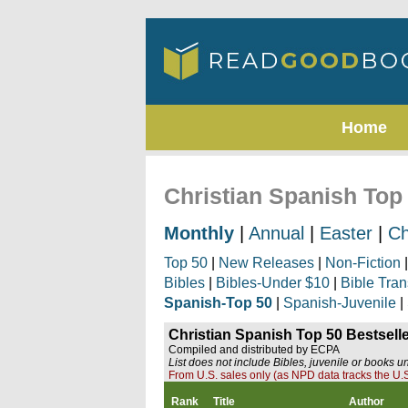
Home
Christian Spanish Top
Monthly
|
Annual
|
Easter
|
Ch
Top 50
|
New Releases
|
Non-Fiction
Bibles
|
Bibles-Under $10
|
Bible Tran
Spanish-Top 50
|
Spanish-Juvenile
|
Christian Spanish Top 50 Bestsell
Compiled and distributed by ECPA
List does not include Bibles, juvenile or books u
From U.S. sales only (as NPD data tracks the U.S
Rank
Title
Author