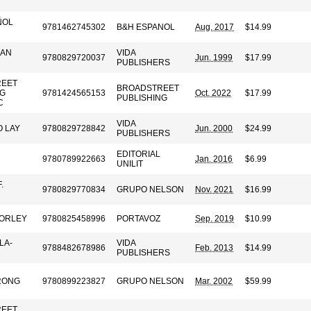
ÑOL
9781462745302
B&H ESPANOL
Aug. 2017
$14.99
MAN
VIDA
9780829720037
Jun. 1999
$17.99
PUBLISHERS
REET
BROADSTREET
NG
9781424565153
Oct. 2022
$17.99
PUBLISHING
C
VIDA
 LAY
9780829728842
Jun. 2000
$24.99
PUBLISHERS
EDITORIAL
9780789922663
Jan. 2016
$6.99
UNILIT
.
9780829770834
GRUPO NELSON
Nov. 2021
$16.99
MORLEY
9780825458996
PORTAVOZ
Sep. 2019
$10.99
LA-
VIDA
9788482678986
Feb. 2013
$14.99
PUBLISHERS
RONG
9780899223827
GRUPO NELSON
Mar. 2002
$59.99
REET