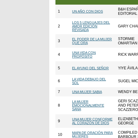
B&H ESPA
1
UN AÑO CON DIOS
EDITORIAL
LOS 5 LENGUAJES DEL
2
GARY CH
AMOR EDICIÓN
REVISADA
STORMIE
EL PODER DE LA MUJER
3
QUE ORA
OMARTIAN
UNA VIDA CON
4
RICK WAR
PROPÓSITO
5
YIYE ÁVILA
EL AYUNO DEL SEÑOR
LA VIDA DEBAJO DEL
6
SUGEL MI
SOL
7
WENDY BE
UNA MUJER SABIA
GERI SCA
LA MUJER
8
AND PETE
EMOCIONALMENTE
SANA
SCAZZERO
ELIZABETH
UNA MUJER CONFORME
9
AL CORAZÓN DE DIOS
GEORGE
COMPILED
MAPA DE ORACIÓN PARA
10
MUJERES
BARBOUR 