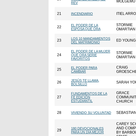
WOLGEMU
REV
21
ITIEL ARR
INCENDIARIO
STORMIE
EL PODER DE LA
22
ESPOSA QUE ORA
OMARTIAN
LOS 10 MANDAMIENTOS
23
ED YOUNG
DEL MATRIMONIO
EL PODER DE LA MUJER
STORMIE
24
QUE ORA SERIE
OMARTIAN
FAVORITOS
CRAIG
EL PODER PARA
25
CAMBIAR
GROESCH
JESÚS TE LLAMA,
26
SARAH YO
BOLSILLO
GRACE
FUNDAMENTOS DE LA
27
COMMUNI
FE EDICIÓN
ESTUDIANTIL
CHURCH
28
SEBASTIA
VIVIENDO SU VOLUNTAD
CAREY SC
AND COMP
180 DEVOCIONALES
29
PARA UN DÍA MEJOR
BY BARBO