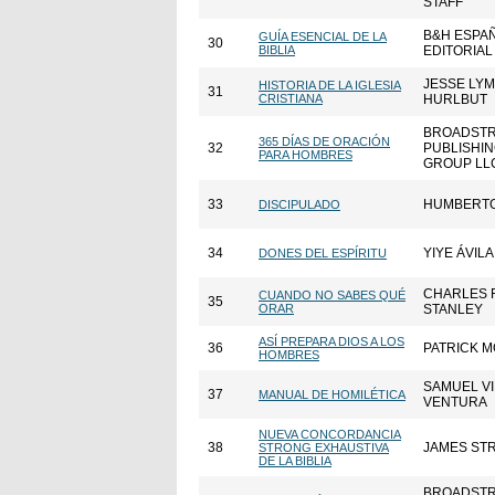
STAFF
B&H ESPA
GUÍA ESENCIAL DE LA
30
BIBLIA
EDITORIAL
JESSE LY
HISTORIA DE LA IGLESIA
31
CRISTIANA
HURLBUT
BROADST
365 DÍAS DE ORACIÓN
32
PUBLISHI
PARA HOMBRES
GROUP LL
33
HUMBERTO
DISCIPULADO
34
YIYE ÁVILA
DONES DEL ESPÍRITU
CHARLES F
CUANDO NO SABES QUÉ
35
ORAR
STANLEY
ASÍ PREPARA DIOS A LOS
36
PATRICK 
HOMBRES
SAMUEL VI
37
MANUAL DE HOMILÉTICA
VENTURA
NUEVA CONCORDANCIA
38
JAMES ST
STRONG EXHAUSTIVA
DE LA BIBLIA
BROADST