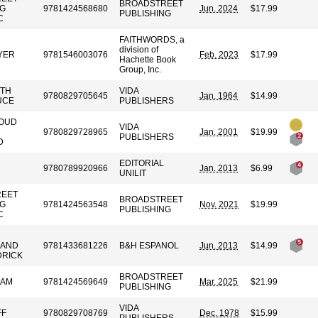
BROADSTREET
NG
9781424568680
Jun. 2024
$17.99
PUBLISHING
C
FAITHWORDS, a
division of
YER
9781546003076
Feb. 2023
$17.99
Hachette Book
Group, Inc.
ITH
VIDA
9780829705645
Jan. 1964
$14.99
LUCE
PUBLISHERS
OUD
VIDA
9780829728965
Jan. 2001
$19.99
PUBLISHERS
D
EDITORIAL
9780789920966
Jan. 2013
$6.99
UNILIT
REET
BROADSTREET
NG
9781424563548
Nov. 2021
$19.99
PUBLISHING
C
 AND
9781433681226
B&H ESPANOL
Jun. 2013
$14.99
DRICK
BROADSTREET
HAM
9781424569649
Mar. 2025
$21.99
PUBLISHING
VIDA
FF
9780829708769
Dec. 1978
$15.99