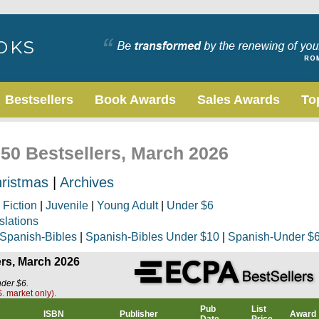
Bestsellers
Book Awards
Sales Awards
To
 50 Bestsellers, March 2026
ristmas
|
Archives
|
Fiction
|
Juvenile
|
Young Adult
|
Under $6
slations
Spanish-Bibles
|
Spanish-Bibles Under $10
|
Spanish-Under $
ers, March 2026
nder $6.
. market only).
Pub
List
ISBN
Publisher
Award