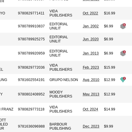
TH
VIDA
OYO
9780829771411
Oct. 2022
$16.99
PUBLISHERS
EDITORIAL
9780789910837
Jan. 2002
$6.99
UNILIT
EDITORIAL
9780789925275
Jun. 2020
$6.99
UNILIT
EDITORIAL
9780789920959
Jan. 2013
$6.99
UNILIT
VIDA
9780829772036
Feb. 2023
$15.99
EL
PUBLISHERS
UNG
9781602554191
GRUPO NELSON
Aug. 2010
$12.99
MOODY
TY
9780802408952
May. 2013
$12.99
PUBLISHERS
VIDA
N FRANZ
9780829773118
Oct. 2024
$14.99
PUBLISHERS
OTT
ILED
BARBOUR
9781636096988
Dec. 2023
$9.99
UR
PUBLISHING