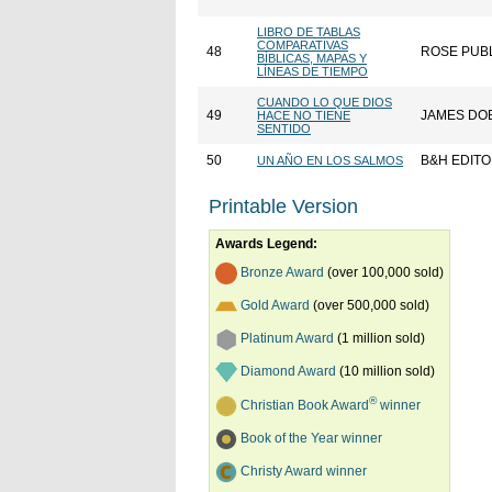
LIBRO DE TABLAS
COMPARATIVAS
48
ROSE PUB
BÍBLICAS, MAPAS Y
LÍNEAS DE TIEMPO
CUANDO LO QUE DIOS
49
JAMES DO
HACE NO TIENE
SENTIDO
50
B&H EDITO
UN AÑO EN LOS SALMOS
Printable Version
Awards Legend:
Bronze Award
(over 100,000 sold)
Gold Award
(over 500,000 sold)
Platinum Award
(1 million sold)
Diamond Award
(10 million sold)
®
Christian Book Award
winner
Book of the Year winner
Christy Award winner