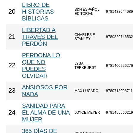
LIBRO DE
B&H ESPAÑOL
20
HISTORIAS
9781433644689
EDITORIAL
BÍBLICAS
LIBERTAD A
CHARLES F.
21
TRAVÉS DEL
9780829746532
STANLEY
PERDÓN
PERDONA LO
QUE NO
LYSA
22
9781400226276
PUEDES
TERKEURST
OLVIDAR
ANSIOSOS POR
23
MAX LUCADO
9780718098711
NADA
SANIDAD PARA
24
EL ALMA DE UNA
JOYCE MEYER
9781455560219
MUJER
365 DÍAS DE