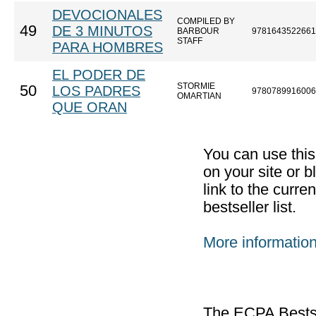
DEVOCIONALES
COMPILED BY
49
DE 3 MINUTOS
BARBOUR
9781643522661
STAFF
PARA HOMBRES
EL PODER DE
STORMIE
50
LOS PADRES
9780789916006
OMARTIAN
QUE ORAN
You can use thi
on your site or b
link to the curr
bestseller list.
More informatio
The ECPA Bestsel