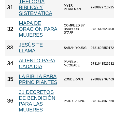
THELOGIA
MYER
31
BIBLICA Y
9780829713725
PEARLMAN
SISTEMATICA
MAPA DE
COMPILED BY
32
ORACIÓN PARA
BARBOUR
9781643523408
STAFF
MUJERES
JESÚS TE
33
SARAH YOUNG
9781602559172
LLAMA
ALIENTO PARA
PAMELA L.
34
9781643526232
CADA DÍA
MCQUADE
LA BIBLIA PARA
35
ZONDERVAN
9780829767469
PRINCIPIANTES
31 DECRETOS
DE BENDICIÓN
36
PATRICIA KING
9781424561650
PARA LAS
MUJERES