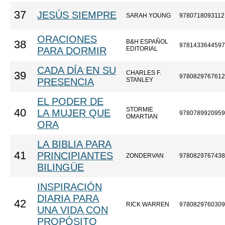
37
JESÚS SIEMPRE
SARAH YOUNG
9780718093112
ORACIONES
B&H ESPAÑOL
38
9781433644597
PARA DORMIR
EDITORIAL
CADA DÍA EN SU
CHARLES F.
39
9780829767612
PRESENCIA
STANLEY
EL PODER DE
STORMIE
40
LA MUJER QUE
9780789920959
OMARTIAN
ORA
LA BIBLIA PARA
41
PRINCIPIANTES
ZONDERVAN
9780829767438
BILINGÜE
INSPIRACIÓN
DIARIA PARA
42
RICK WARREN
9780829760309
UNA VIDA CON
PROPÓSITO