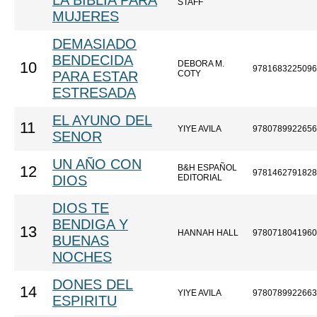
LA BIBLIA PARA
STAFF
MUJERES
DEMASIADO
BENDECIDA
DEBORA M.
10
9781683225096
PARA ESTAR
COTY
ESTRESADA
EL AYUNO DEL
11
YIYE AVILA
9780789922656
SENOR
UN AÑO CON
B&H ESPAÑOL
12
9781462791828
DIOS
EDITORIAL
DIOS TE
BENDIGA Y
13
HANNAH HALL
9780718041960
BUENAS
NOCHES
DONES DEL
14
YIYE AVILA
9780789922663
ESPIRITU