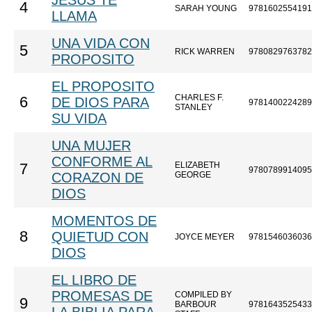
JESUS TE
4
SARAH YOUNG
9781602554191
LLAMA
UNA VIDA CON
5
RICK WARREN
9780829763782
PROPOSITO
EL PROPOSITO
CHARLES F.
6
DE DIOS PARA
9781400224289
STANLEY
SU VIDA
UNA MUJER
CONFORME AL
ELIZABETH
7
9780789914095
CORAZON DE
GEORGE
DIOS
MOMENTOS DE
8
QUIETUD CON
JOYCE MEYER
9781546036036
DIOS
EL LIBRO DE
PROMESAS DE
COMPILED BY
9
BARBOUR
9781643525433