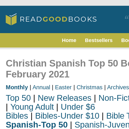
Home
Bestsellers
Bo
Christian Spanish Top 50 Be
February 2021
Monthly
|
Annual
|
Easter
|
Christmas
|
Archives
Top 50
|
New Releases
|
Non-Fic
|
Young Adult
|
Under $6
Bibles
|
Bibles-Under $10
|
Bible 
Spanish-Top 50
|
Spanish-Juven