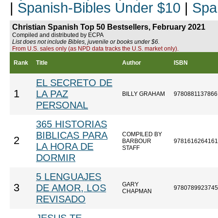
|
Spanish-Bibles Under $10
|
Spa
Christian Spanish Top 50 Bestsellers, February 2021
Compiled and distributed by ECPA
List does not include Bibles, juvenile or books under $6.
From U.S. sales only (as NPD data tracks the U.S. market only).
Rank
Title
Author
ISBN
EL SECRETO DE
1
LA PAZ
BILLY GRAHAM
9780881137866
PERSONAL
365 HISTORIAS
BIBLICAS PARA
COMPILED BY
2
BARBOUR
9781616264161
LA HORA DE
STAFF
DORMIR
5 LENGUAJES
GARY
3
DE AMOR, LOS
9780789923745
CHAPMAN
REVISADO