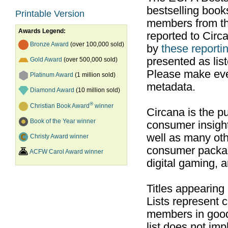
bestselling boo
Printable Version
members from th
Awards Legend:
reported to Cir
Bronze Award
(over 100,000 sold)
by
these reportin
presented as list
Gold Award
(over 500,000 sold)
Please make ever
Platinum Award
(1 million sold)
metadata.
Diamond Award
(10 million sold)
®
Christian Book Award
winner
Circana is the pu
Book of the Year winner
consumer insight
well as many ot
Christy Award winner
consumer packag
ACFW Carol Award winner
digital gaming, 
Titles appearing
Lists represent
members in good
list does not im