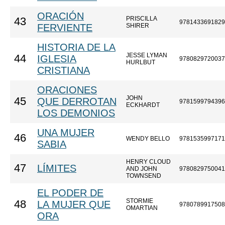
ORACIÓN
PRISCILLA
43
9781433691829
FERVIENTE
SHIRER
HISTORIA DE LA
JESSE LYMAN
44
IGLESIA
9780829720037
HURLBUT
CRISTIANA
ORACIONES
JOHN
45
QUE DERROTAN
9781599794396
ECKHARDT
LOS DEMONIOS
UNA MUJER
46
WENDY BELLO
9781535997171
SABIA
HENRY CLOUD
47
LÍMITES
AND JOHN
9780829750041
TOWNSEND
EL PODER DE
STORMIE
48
LA MUJER QUE
9780789917508
OMARTIAN
ORA