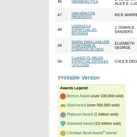
46
HERMENÉUTICA
ALICE E. LU
UNA VIDA CON
47
RICK WARR
PROPÓSITO
LIDERAZGO
J. OSWALD
48
ESPIRITUAL ED.
SANDERS
REVISADA
DIARIO PARA LA MUJER
ELIZABETH
49
CONFORME AL
GEORGE
CORAZÓN DE DIOS
CUANDO EL ABUSO
50
CHUCK DEG
ESPIRITUAL ENTRA EN
LA IGLESIA
Printable Version
Awards Legend:
Bronze Award
(over 100,000 sold)
Gold Award
(over 500,000 sold)
Platinum Award
(1 million sold)
Diamond Award
(10 million sold)
®
Christian Book Award
winner