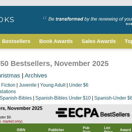
Bestsellers
Book Awards
Sales Awards
To
 50 Bestsellers, November 2025
ristmas
|
Archives
|
Fiction
|
Juvenile
|
Young Adult
|
Under $6
slations
Spanish-Bibles
|
Spanish-Bibles Under $10
|
Spanish-Under $
lers, November 2025
nder $6.
. market only).
Pub
List
ISBN
Publisher
Award