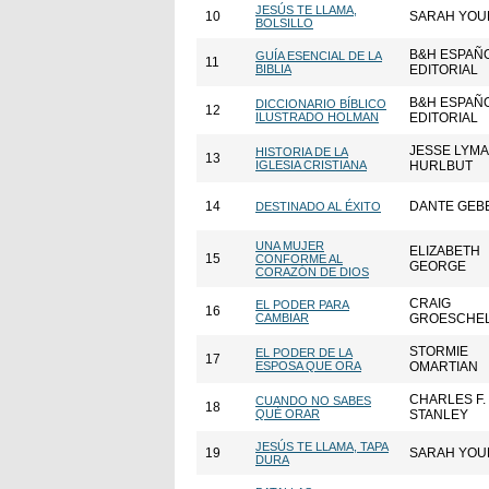
JESÚS TE LLAMA,
10
SARAH YOU
BOLSILLO
B&H ESPAÑ
GUÍA ESENCIAL DE LA
11
BIBLIA
EDITORIAL
B&H ESPAÑ
DICCIONARIO BÍBLICO
12
ILUSTRADO HOLMAN
EDITORIAL
JESSE LYM
HISTORIA DE LA
13
IGLESIA CRISTIANA
HURLBUT
14
DANTE GEB
DESTINADO AL ÉXITO
UNA MUJER
ELIZABETH
15
CONFORME AL
GEORGE
CORAZÓN DE DIOS
CRAIG
EL PODER PARA
16
CAMBIAR
GROESCHE
STORMIE
EL PODER DE LA
17
ESPOSA QUE ORA
OMARTIAN
CHARLES F.
CUANDO NO SABES
18
QUÉ ORAR
STANLEY
JESÚS TE LLAMA, TAPA
19
SARAH YOU
DURA