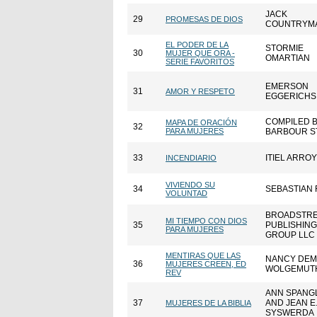
JACK
29
PROMESAS DE DIOS
COUNTRYM
EL PODER DE LA
STORMIE
30
MUJER QUE ORA -
OMARTIAN
SERIE FAVORITOS
EMERSON
31
AMOR Y RESPETO
EGGERICHS
COMPILED 
MAPA DE ORACIÓN
32
PARA MUJERES
BARBOUR S
33
ITIEL ARRO
INCENDIARIO
VIVIENDO SU
34
SEBASTIAN
VOLUNTAD
BROADSTR
MI TIEMPO CON DIOS
35
PUBLISHING
PARA MUJERES
GROUP LLC
MENTIRAS QUE LAS
NANCY DE
36
MUJERES CREEN, ED
WOLGEMUT
REV
ANN SPANG
37
AND JEAN E
MUJERES DE LA BIBLIA
SYSWERDA