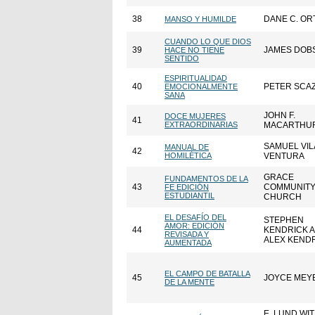
38
DANE C. O
MANSO Y HUMILDE
CUANDO LO QUE DIOS
39
JAMES DOB
HACE NO TIENE
SENTIDO
ESPIRITUALIDAD
40
PETER SCA
EMOCIONALMENTE
SANA
JOHN F.
DOCE MUJERES
41
EXTRAORDINARIAS
MACARTHU
SAMUEL VIL
MANUAL DE
42
HOMILÉTICA
VENTURA
GRACE
FUNDAMENTOS DE LA
43
COMMUNIT
FE EDICIÓN
ESTUDIANTIL
CHURCH
EL DESAFÍO DEL
STEPHEN
AMOR: EDICIÓN
44
KENDRICK 
REVISADA Y
ALEX KEND
AUMENTADA
EL CAMPO DE BATALLA
45
JOYCE MEY
DE LA MENTE
E. LUND WI