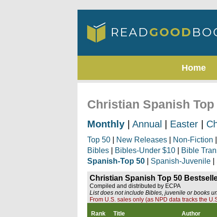
Home
Christian Spanish Top
Monthly
|
Annual
|
Easter
|
Ch
Top 50
|
New Releases
|
Non-Fiction
Bibles
|
Bibles-Under $10
|
Bible Tran
Spanish-Top 50
|
Spanish-Juvenile
|
Christian Spanish Top 50 Bestsel
Compiled and distributed by ECPA
List does not include Bibles, juvenile or books u
From U.S. sales only (as NPD data tracks the U.S
Rank
Title
Author