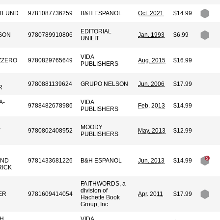
RTLUND
9781087736259
B&H ESPANOL
Oct. 2021
$14.99
EDITORIAL
SON
9780789910806
Jan. 1993
$6.99
UNILIT
VIDA
ZZERO
9780829765649
Aug. 2015
$16.99
PUBLISHERS
9780881139624
GRUPO NELSON
Jun. 2006
$17.99
R
A-
VIDA
9788482678986
Feb. 2013
$14.99
PUBLISHERS
MOODY
Y
9780802408952
May. 2013
$12.99
PUBLISHERS
AND
9781433681226
B&H ESPANOL
Jun. 2013
$14.99
RICK
FAITHWORDS, a
division of
ER
9781609414054
Apr. 2011
$17.99
Hachette Book
Group, Inc.
TH
VIDA