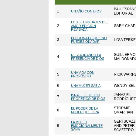
B&H ESPAÑ
1
UN AÑO CON DIOS
EDITORIAL
LOS 5 LENGUAJES DEL
2
GARY CHA
AMOR EDICIÓN
REVISADA
PERDONA LO QUE NO
3
LYSA TERK
PUEDES OLVIDAR
GUILLERMO
RESTAURANDO LA
4
PRESENCIA DE DIOS
MALDONAD
UNA VIDA CON
5
RICK WARR
PROPÓSITO
6
WENDY BEL
UNA MUJER SABIA
JAHAZIEL
ISRAEL, EL RELOJ
7
PROFÉTICO DE DIOS
RODRÍGUEZ
STORMIE
EL PODER DE LA
8
MUJER QUE ORA
OMARTIAN
GERI SCAZ
LA MUJER
9
AND PETER
EMOCIONALMENTE
SANA
SCAZZERO