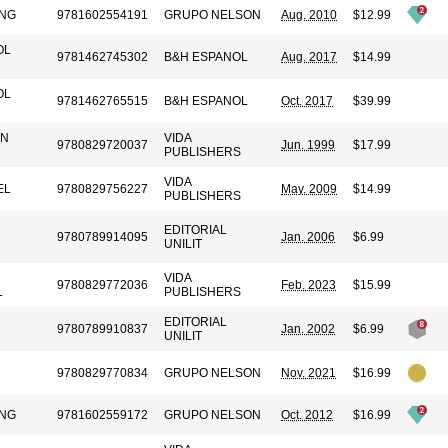
NG
9781602554191
GRUPO NELSON
Aug. 2010
$12.99
OL
9781462745302
B&H ESPANOL
Aug. 2017
$14.99
OL
9781462765515
B&H ESPANOL
Oct. 2017
$39.99
AN
VIDA
9780829720037
Jun. 1999
$17.99
PUBLISHERS
VIDA
EL
9780829756227
May. 2009
$14.99
PUBLISHERS
EDITORIAL
9780789914095
Jan. 2006
$6.99
UNILIT
VIDA
9780829772036
Feb. 2023
$15.99
L
PUBLISHERS
EDITORIAL
9780789910837
Jan. 2002
$6.99
UNILIT
9780829770834
GRUPO NELSON
Nov. 2021
$16.99
NG
9781602559172
GRUPO NELSON
Oct. 2012
$16.99