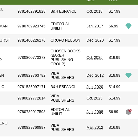
Date
Price
OL
9781462791828
B&H ESPANOL
Oct. 2018
$17.99
EDITORIAL
PMAN
9780789923745
Jan. 2017
$6.99
UNILIT
EURST
9781400226276
GRUPO NELSON
Dec. 2020
$17.99
CHOSEN BOOKS
(BAKER
9780800773373
Oct. 2025
$19.99
O
PUBLISHING
GROUP)
VIDA
EN
9780829763782
Dec. 2012
$18.99
PUBLISHERS
LO
9781535997171
B&H ESPANOL
Jun. 2020
$14.99
VIDA
9780829772814
Oct. 2025
$14.99
PUBLISHERS
EDITORIAL
9780789917508
Jan. 2008
$6.99
UNILIT
ZERO
VIDA
9780829760897
Mar. 2012
$16.99
PUBLISHERS