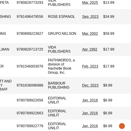
VIDA
RPETA
9780829773293
Mar. 2025
$13.99
PUBLISHERS
ISHING
9781496479556
ROSE ESPANOL
Sep. 2023
$34.99
ONG
9780899223827
GRUPO NELSON
Mar. 2002
$59.99
VIDA
LMAN
9780829713725
Apr. 1992
$17.99
PUBLISHERS
FAITHWORDS, a
division of
ER
9781546003076
Feb. 2023
$17.99
Hachette Book
Group, Inc.
TT AND
BARBOUR
BY
9781636096988
Dec. 2023
$9.99
PUBLISHING
TAFF
EDITORIAL
9780789922656
Jan. 2016
$6.99
UNILIT
EDITORIAL
9780789922663
Jan. 2016
$6.99
UNILIT
EDITORIAL
9780789922779
Jan. 2016
$6.99
UNILIT