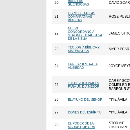
BATALLAS
20
DAVID SCA
SILENCIOSAS
LIBRO DE TABLAS
21
ROSE PUBL
COMPARATIVAS
BÍBLICAS
NUEVA
CONCORDANCIA
22
JAMES STR
STRONG EXHAUSTIVA
DE LA BIBLIA
TEOLOGÍA BÍBLICA Y
23
MYER PEAR
SISTEMÁTICA
LA RESPUESTA A LA
24
JOYCE MEY
ANSIEDAD
CAREY SCO
180 DEVOCIONALES
25
COMPILED 
PARA UN DÍA MEJOR
BARBOUR S
26
YIYE ÁVILA
EL AYUNO DEL SEÑOR
27
YIYE ÁVILA
DONES DEL ESPÍRITU
STORMIE
EL PODER DE LA
28
MADRE QUE ORA
OMARTIAN