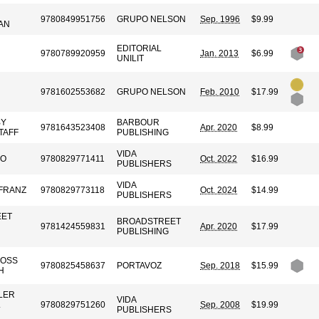
9780849951756
GRUPO NELSON
Sep. 1996
$9.99
AN
EDITORIAL
9780789920959
Jan. 2013
$6.99
UNILIT
9781602553682
GRUPO NELSON
Feb. 2010
$17.99
BY
BARBOUR
9781643523408
Apr. 2020
$8.99
TAFF
PUBLISHING
VIDA
YO
9780829771411
Oct. 2022
$16.99
PUBLISHERS
VIDA
 FRANZ
9780829773118
Oct. 2024
$14.99
PUBLISHERS
EET
BROADSTREET
9781424559831
Apr. 2020
$17.99
PUBLISHING
MOSS
9780825458637
PORTAVOZ
Sep. 2018
$15.99
H
LER
VIDA
.
9780829751260
Sep. 2008
$19.99
PUBLISHERS