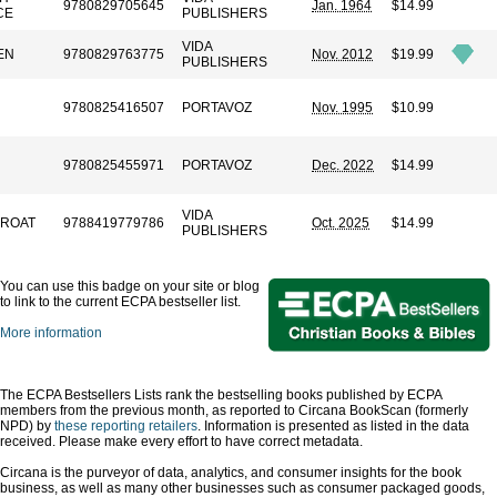
9780829705645
Jan. 1964
$14.99
CE
PUBLISHERS
VIDA
EN
9780829763775
Nov. 2012
$19.99
PUBLISHERS
9780825416507
PORTAVOZ
Nov. 1995
$10.99
9780825455971
PORTAVOZ
Dec. 2022
$14.99
VIDA
ROAT
9788419779786
Oct. 2025
$14.99
PUBLISHERS
You can use this badge on your site or blog
to link to the current ECPA bestseller list.
More information
The ECPA Bestsellers Lists rank the bestselling books published by ECPA
members from the previous month, as reported to Circana BookScan (formerly
NPD) by
these reporting retailers
. Information is presented as listed in the data
received. Please make every effort to have correct metadata.
Circana is the purveyor of data, analytics, and consumer insights for the book
business, as well as many other businesses such as consumer packaged goods,