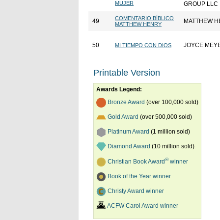
MUJER
GROUP LLC
COMENTARIO BÍBLICO
49
MATTHEW H
MATTHEW HENRY
50
JOYCE MEY
MI TIEMPO CON DIOS
Printable Version
Awards Legend:
Bronze Award
(over 100,000 sold)
Gold Award
(over 500,000 sold)
Platinum Award
(1 million sold)
Diamond Award
(10 million sold)
®
Christian Book Award
winner
Book of the Year winner
Christy Award winner
ACFW Carol Award winner