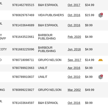
OL
9781462765515
B&H ESPANOL
Oct. 2017
$34.99
N
9780829767469
VIDA PUBLISHERS
Oct. 2016
$15.99
OL
9781433644689
B&H ESPANOL
Oct. 2016
$9.99
BY
BARBOUR
9781643522661
Feb. 2020
$4.99
TAFF
PUBLISHING
BARBOUR
COTY
9781683225096
Jun. 2018
$4.99
PUBLISHING
O
9780718098711
GRUPO NELSON
Sep. 2017
$14.99
9780789922663
UNILIT
Apr. 2016
$4.99
9780789910837
UNILIT
Oct. 2010
$4.99
ONG
9780899223827
GRUPO NELSON
Mar. 2002
$49.99
OL
9781433644597
B&H ESPANOL
Oct. 2016
$9.99