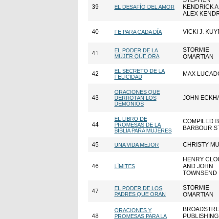
STEPHEN
39
KENDRICK 
EL DESAFÍO DEL AMOR
ALEX KEND
40
VICKI J. KU
FE PARA CADA DÍA
STORMIE
EL PODER DE LA
41
MUJER QUE ORA
OMARTIAN
EL SECRETO DE LA
42
MAX LUCAD
FELICIDAD
ORACIONES QUE
43
JOHN ECKH
DERROTAN LOS
DEMONIOS
EL LIBRO DE
COMPILED 
44
PROMESAS DE LA
BARBOUR S
BIBLIA PARA MUJERES
45
CHRISTY M
UNA VIDA MEJOR
HENRY CLO
46
AND JOHN
LÍMITES
TOWNSEND
STORMIE
EL PODER DE LOS
47
PADRES QUE ORAN
OMARTIAN
BROADSTRE
ORACIONES Y
48
PUBLISHING
PROMESAS PARA LA