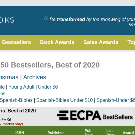
Bestsellers
Book Awards
Sales Awards
To
50 Bestsellers, Best of 2020
ristmas
|
Archives
ile
|
Young Adult
|
Under $6
ons
Spanish-Bibles
|
Spanish-Bibles Under $10
|
Spanish-Under $
rs, Best of 2020
nder $6.
. market only).
Pub
List
ISBN
Publisher
Award