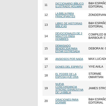
B&H ESPAÑ
DICCIONARIO BÍBLICO
11
ILUSTRADO HOLMAN
EDITORIAL
LA BIBLIA PARA
12
ZONDERVA
PRINCIPIANTES
B&H ESPAÑ
LIBRO DE HISTORIAS
13
BÍBLICAS
EDITORIAL
DEVOCIONALES DE 3
COMPILED 
14
MINUTOS PARA
BARBOUR S
HOMBRES
DEMASIADO
15
DEBORA M. 
BENDECIDA PARA
ESTAR ESTRESADA
16
MAX LUCAD
ANSIOSOS POR NADA
17
YIYE AVILA
DONES DEL ESPIRITU
STORMIE
EL PODER DE LA
18
ESPOSA QUE ORA
OMARTIAN
NUEVA
CONCORDANCIA
19
JAMES STR
STRONG EXHAUSTIVA
DE LA BIBLIA
B&H ESPAÑ
ORACIONES PARA
20
DORMIR
EDITORIAL