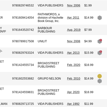
9780829746532
VIDA PUBLISHERS
Nov. 2006
$1.99
FAITHWORDS, a
ER
9781609414054
division of Hachette
Apr. 2011
$14.99
Book Group, Inc.
BY
BARBOUR
9781643520742
Aug. 2019
$7.99
TAFF
PUBLISHING
9780789917508
UNILIT
Nov. 2008
$4.99
D-
9780829763324
VIDA PUBLISHERS
Apr. 2013
$15.99
ET
BROADSTREET
9781424555734
Feb. 2020
$16.99
PUBLISHING
9781602553682
GRUPO NELSON
Feb. 2010
$14.99
ET
BROADSTREET
9781424559831
Apr. 2020
$16.99
PUBLISHING
LMAN
9780829713725
VIDA PUBLISHERS
Apr. 1992
$11.99