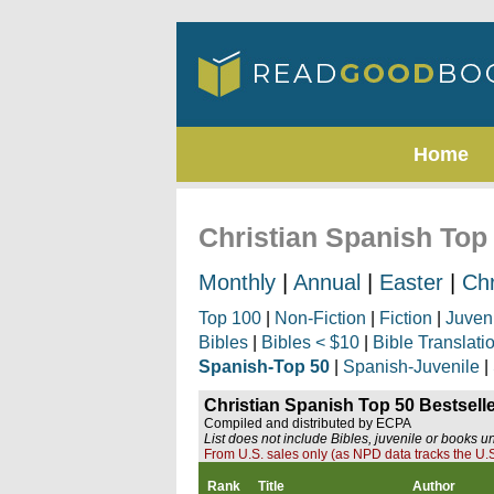
Home
Christian Spanish Top 
Monthly
|
Annual
|
Easter
|
Ch
Top 100
|
Non-Fiction
|
Fiction
|
Juven
Bibles
|
Bibles < $10
|
Bible Translati
Spanish-Top 50
|
Spanish-Juvenile
|
Christian Spanish Top 50 Bestselle
Compiled and distributed by ECPA
List does not include Bibles, juvenile or books u
From U.S. sales only (as NPD data tracks the U.S
Rank
Title
Author