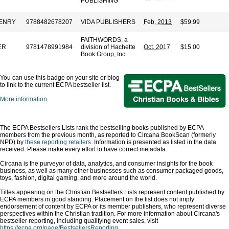
PUBLISHING
ENRY
9788482678207
VIDA PUBLISHERS
Feb. 2013
$59.99
FAITHWORDS, a
ER
9781478991984
division of Hachette
Oct. 2017
$15.00
Book Group, Inc.
You can use this badge on your site or blog
to link to the current ECPA bestseller list.
More information
The ECPA Bestsellers Lists rank the bestselling books published by ECPA
members from the previous month, as reported to Circana BookScan (formerly
NPD) by
these reporting retailers
. Information is presented as listed in the data
received. Please make every effort to have correct metadata.
Circana is the purveyor of data, analytics, and consumer insights for the book
business, as well as many other businesses such as consumer packaged goods,
toys, fashion, digital gaming, and more around the world.
Titles appearing on the Christian Bestsellers Lists represent content published by
ECPA members in good standing. Placement on the list does not imply
endorsement of content by ECPA or its member publishers, who represent diverse
perspectives within the Christian tradition. For more information about Circana's
bestseller reporting, including qualifying event sales, visit
https://ecpa.org/page/BestsellersReporting
.