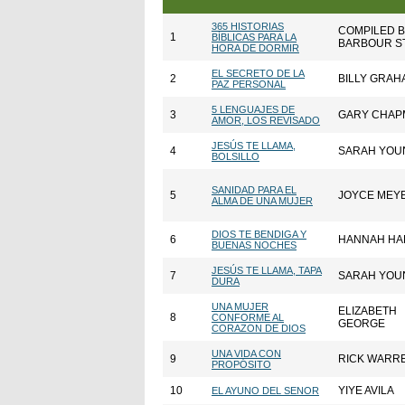
365 HISTORIAS
COMPILED 
1
BÍBLICAS PARA LA
BARBOUR S
HORA DE DORMIR
EL SECRETO DE LA
2
BILLY GRAH
PAZ PERSONAL
5 LENGUAJES DE
3
GARY CHAP
AMOR, LOS REVISADO
JESÚS TE LLAMA,
4
SARAH YOU
BOLSILLO
SANIDAD PARA EL
5
JOYCE MEY
ALMA DE UNA MUJER
DIOS TE BENDIGA Y
6
HANNAH HA
BUENAS NOCHES
JESÚS TE LLAMA, TAPA
7
SARAH YOU
DURA
UNA MUJER
ELIZABETH
8
CONFORME AL
GEORGE
CORAZON DE DIOS
UNA VIDA CON
9
RICK WARR
PROPÓSITO
10
YIYE AVILA
EL AYUNO DEL SENOR