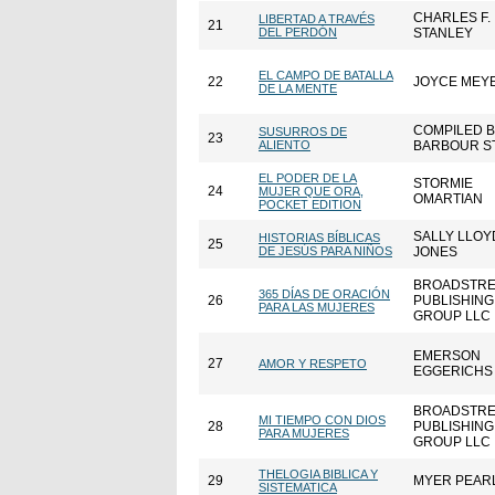
CHARLES F.
LIBERTAD A TRAVÉS
21
DEL PERDÓN
STANLEY
EL CAMPO DE BATALLA
22
JOYCE MEY
DE LA MENTE
COMPILED 
SUSURROS DE
23
ALIENTO
BARBOUR S
EL PODER DE LA
STORMIE
24
MUJER QUE ORA,
OMARTIAN
POCKET EDITION
SALLY LLOY
HISTORIAS BÍBLICAS
25
DE JESÚS PARA NIÑOS
JONES
BROADSTRE
365 DÍAS DE ORACIÓN
26
PUBLISHING
PARA LAS MUJERES
GROUP LLC
EMERSON
27
AMOR Y RESPETO
EGGERICHS
BROADSTRE
MI TIEMPO CON DIOS
28
PUBLISHING
PARA MUJERES
GROUP LLC
THELOGIA BIBLICA Y
29
MYER PEAR
SISTEMATICA