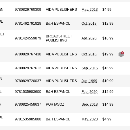
EN
9780829760309
VIDA PUBLISHERS
May. 2013
$4.99
OL
9781462791828
B&H ESPANOL
Oct. 2018
$12.99
ET
BROADSTREET
9781424559879
Apr. 2020
$16.99
PUBLISHING
N
9780829767438
VIDA PUBLISHERS
Oct. 2016
$19.99
9780829767612
VIDA PUBLISHERS
Sep. 2016
$16.99
AN
9780829720037
VIDA PUBLISHERS
Jun. 1999
$10.99
L
9781535983600
B&H ESPANOL
Feb. 2020
$12.99
,
9780825458637
PORTAVOZ
Sep. 2018
$14.99
OL
9781535985888
B&H ESPANOL
May. 2020
$4.99