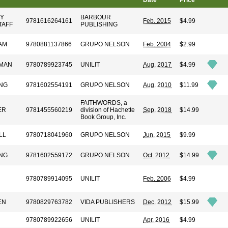
Date
Price
BY
BARBOUR
9781616264161
Feb. 2015
$4.99
TAFF
PUBLISHING
AM
9780881137866
GRUPO NELSON
Feb. 2004
$2.99
MAN
9780789923745
UNILIT
Aug. 2017
$4.99
NG
9781602554191
GRUPO NELSON
Aug. 2010
$11.99
FAITHWORDS, a
ER
9781455560219
division of Hachette
Sep. 2018
$14.99
Book Group, Inc.
LL
9780718041960
GRUPO NELSON
Jun. 2015
$9.99
NG
9781602559172
GRUPO NELSON
Oct. 2012
$14.99
9780789914095
UNILIT
Feb. 2006
$4.99
EN
9780829763782
VIDA PUBLISHERS
Dec. 2012
$15.99
9780789922656
UNILIT
Apr. 2016
$4.99