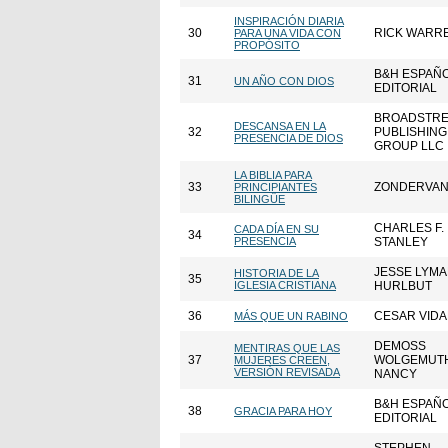
INSPIRACIÓN DIARIA
30
RICK WARR
PARA UNA VIDA CON
PROPÓSITO
B&H ESPAÑ
31
UN AÑO CON DIOS
EDITORIAL
BROADSTRE
DESCANSA EN LA
32
PUBLISHING
PRESENCIA DE DIOS
GROUP LLC
LA BIBLIA PARA
33
ZONDERVA
PRINCIPIANTES
BILINGÜE
CHARLES F.
CADA DÍA EN SU
34
PRESENCIA
STANLEY
JESSE LYM
HISTORIA DE LA
35
IGLESIA CRISTIANA
HURLBUT
36
CESAR VIDA
MÁS QUE UN RABINO
DEMOSS
MENTIRAS QUE LAS
37
WOLGEMUTH
MUJERES CREEN,
VERSIÓN REVISADA
NANCY
B&H ESPAÑ
38
GRACIA PARA HOY
EDITORIAL