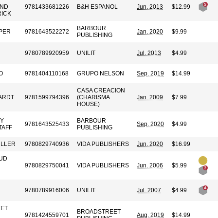
AND
9781433681226
B&H ESPANOL
Jun. 2013
$12.99
RICK
BARBOUR
YPER
9781643522272
Jan. 2020
$9.99
PUBLISHING
9780789920959
UNILIT
Jul. 2013
$4.99
O
9781404110168
GRUPO NELSON
Sep. 2019
$14.99
CASA CREACION
ARDT
9781599794396
(CHARISMA
Jan. 2009
$7.99
HOUSE)
BY
BARBOUR
9781643525433
Sep. 2020
$4.99
TAFF
PUBLISHING
ULLER
9780829740936
VIDA PUBLISHERS
Jun. 2020
$16.99
UD
9780829750041
VIDA PUBLISHERS
Jun. 2006
$5.99
9780789916006
UNILIT
Jul. 2007
$4.99
ET
BROADSTREET
9781424559701
Aug. 2019
$14.99