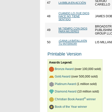
SERGIO
47
LA BIBLIA EN ACCIÓN
CARIELLO
CUANDO LO QUE DIOS
48
JAMES DO
HACE NO TIENE
SENTIDO
BROADSTR
MI TIEMPO CON DIOS
49
PUBLISHIN
PARA MUJERES
GROUP LL
¡GANA LA BATALLA EN
50
LIS MILLAN
TU INTERIOR!
Printable Version
Awards Legend:
Bronze Award
(over 100,000 sold)
Gold Award
(over 500,000 sold)
Platinum Award
(1 million sold)
Diamond Award
(10 million sold)
®
Christian Book Award
winner
Book of the Year winner