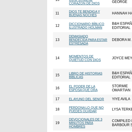
GEORGE
CORAZON DE DIOS
DIOS TE BENDIGA Y
11
HANNAH H
BUENAS NOCHES
B&H ESPA
DICCIONARIO BÍBLICO
12
ILUSTRADO HOLMAN
EDITORIAL
DEMASIADO
13
DEBORA M.
BENDECIDA PARA ESTAR
ESTRESADA
MOMENTOS DE
14
JOYCE ME
QUIETUD CON DIOS
B&H ESPA
LIBRO DE HISTORIAS
15
BÍBLICAS
EDITORIAL
STORMIE
EL PODER DE LA
16
ESPOSA QUE ORA
OMARTIAN
17
YIYE AVILA
EL AYUNO DEL SENOR
PERDONA LO QUE NO
18
LYSA TERK
PUEDES OLVIDAR
DEVOCIONALES DE 3
COMPILED 
19
MINUTOS PARA
BARBOUR 
HOMBRES