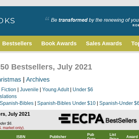
Bestsellers
Book Awards
Sales Awards
To
50 Bestsellers, July 2021
ristmas
|
Archives
|
Fiction
|
Juvenile
|
Young Adult
|
Under $6
slations
Spanish-Bibles
|
Spanish-Bibles Under $10
|
Spanish-Under $
rs, July 2021
nder $6.
. market only).
Pub
List
ISBN
Publisher
Award