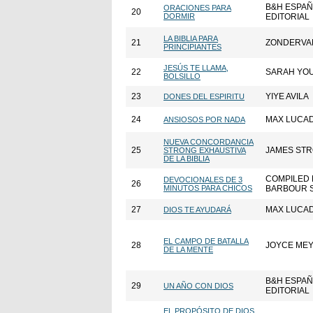
B&H ESPA
ORACIONES PARA
20
DORMIR
EDITORIAL
LA BIBLIA PARA
21
ZONDERVA
PRINCIPIANTES
JESÚS TE LLAMA,
22
SARAH YO
BOLSILLO
23
YIYE AVILA
DONES DEL ESPIRITU
24
MAX LUCA
ANSIOSOS POR NADA
NUEVA CONCORDANCIA
25
JAMES ST
STRONG EXHAUSTIVA
DE LA BIBLIA
COMPILED 
DEVOCIONALES DE 3
26
MINUTOS PARA CHICOS
BARBOUR 
27
MAX LUCA
DIOS TE AYUDARÁ
EL CAMPO DE BATALLA
28
JOYCE ME
DE LA MENTE
B&H ESPA
29
UN AÑO CON DIOS
EDITORIAL
EL PROPÓSITO DE DIOS