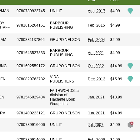
Date
Price
PMAN
9780789923745
UNILIT
Aug. 2017
$4.99
BY
BARBOUR
9781616264161
Feb. 2015
$4.99
STAFF
PUBLISHING
HAM
9780881137866
GRUPO NELSON
Feb. 2004
$2.99
BARBOUR
9781643527833
Apr. 2021
$4.99
PUBLISHING
UNG
9781602559172
GRUPO NELSON
Oct. 2012
$14.99
VIDA
REN
9780829763782
Dec. 2012
$15.99
PUBLISHERS
FAITHWORDS, a
division of
EN
9781546029434
Jan. 2021
$13.99
Hachette Book
Group, Inc.
ERA
9781400223121
GRUPO NELSON
Jun. 2021
$14.99
9780789916006
UNILIT
Jul. 2007
$4.99
9780789914095
UNILIT
Feb. 2006
$4.99