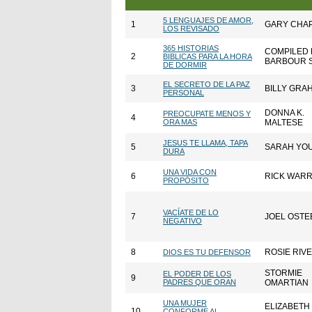
5 LENGUAJES DE AMOR,
1
GARY CHA
LOS REVISADO
365 HISTORIAS
COMPILED 
2
BIBLICAS PARA LA HORA
BARBOUR 
DE DORMIR
EL SECRETO DE LA PAZ
3
BILLY GRA
PERSONAL
DONNA K.
PREOCUPATE MENOS Y
4
ORA MAS
MALTESE
JESUS TE LLAMA, TAPA
5
SARAH YO
DURA
UNA VIDA CON
6
RICK WAR
PROPÓSITO
VACÍATE DE LO
7
JOEL OSTE
NEGATIVO
8
ROSIE RIV
DIOS ES TU DEFENSOR
STORMIE
EL PODER DE LOS
9
PADRES QUE ORAN
OMARTIAN
UNA MUJER
ELIZABETH
10
CONFORME AL