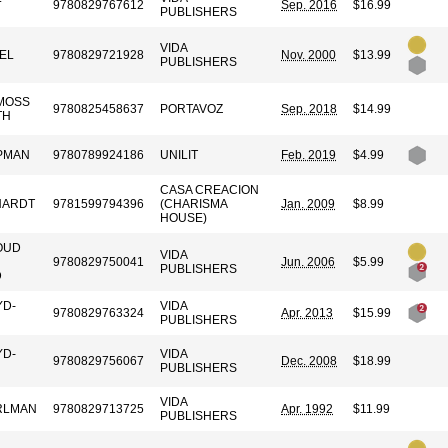
9780829767612
Sep. 2016
$16.99
PUBLISHERS
VIDA
EL
9780829721928
Nov. 2000
$13.99
PUBLISHERS
MOSS
9780825458637
PORTAVOZ
Sep. 2018
$14.99
TH
PMAN
9780789924186
UNILIT
Feb. 2019
$4.99
CASA CREACION
HARDT
9781599794396
(CHARISMA
Jan. 2009
$8.99
HOUSE)
OUD
VIDA
9780829750041
Jun. 2006
$5.99
PUBLISHERS
D
YD-
VIDA
9780829763324
Apr. 2013
$15.99
PUBLISHERS
YD-
VIDA
9780829756067
Dec. 2008
$18.99
PUBLISHERS
VIDA
RLMAN
9780829713725
Apr. 1992
$11.99
PUBLISHERS