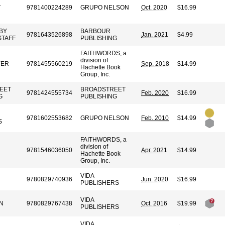
.
9781400224289
GRUPO NELSON
Oct. 2020
$16.99
BY
BARBOUR
9781643526898
Jan. 2021
$4.99
STAFF
PUBLISHING
FAITHWORDS, a
division of
YER
9781455560219
Sep. 2018
$14.99
Hachette Book
Group, Inc.
EET
BROADSTREET
9781424555734
Feb. 2020
$16.99
G
PUBLISHING
9781602553682
GRUPO NELSON
Feb. 2010
$14.99
S
FAITHWORDS, a
division of
9781546036050
Apr. 2021
$14.99
Hachette Book
Group, Inc.
VIDA
9780829740936
Jun. 2020
$16.99
PUBLISHERS
VIDA
N
9780829767438
Oct. 2016
$19.99
PUBLISHERS
.
VIDA