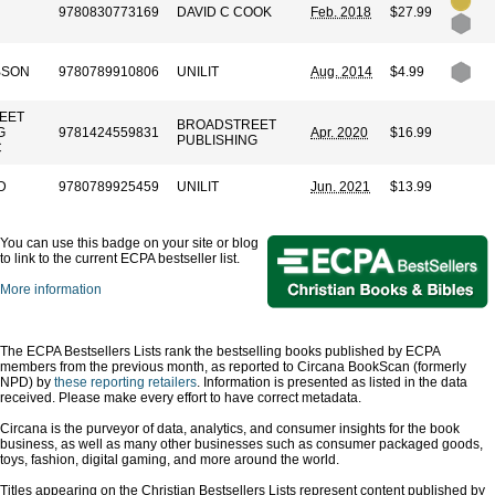
9780830773169
DAVID C COOK
Feb. 2018
$27.99
BSON
9780789910806
UNILIT
Aug. 2014
$4.99
EET
BROADSTREET
G
9781424559831
Apr. 2020
$16.99
PUBLISHING
C
D
9780789925459
UNILIT
Jun. 2021
$13.99
You can use this badge on your site or blog
to link to the current ECPA bestseller list.
More information
The ECPA Bestsellers Lists rank the bestselling books published by ECPA
members from the previous month, as reported to Circana BookScan (formerly
NPD) by
these reporting retailers
. Information is presented as listed in the data
received. Please make every effort to have correct metadata.
Circana is the purveyor of data, analytics, and consumer insights for the book
business, as well as many other businesses such as consumer packaged goods,
toys, fashion, digital gaming, and more around the world.
Titles appearing on the Christian Bestsellers Lists represent content published by