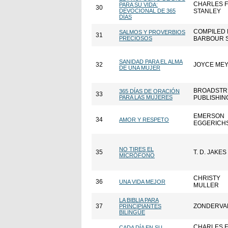
CHARLES F
PARA SU VIDA:
30
DEVOCIONAL DE 365
STANLEY
DÍAS
COMPILED 
SALMOS Y PROVERBIOS
31
PRECIOSOS
BARBOUR 
SANIDAD PARA EL ALMA
32
JOYCE ME
DE UNA MUJER
BROADSTR
365 DÍAS DE ORACIÓN
33
PARA LAS MUJERES
PUBLISHIN
EMERSON
34
AMOR Y RESPETO
EGGERICH
NO TIRES EL
35
T. D. JAKES
MICRÓFONO
CHRISTY
36
UNA VIDA MEJOR
MULLER
LA BIBLIA PARA
37
ZONDERVA
PRINCIPIANTES
BILINGÜE
CHARLES F
CADA DÍA EN SU