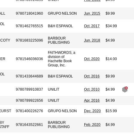
ALL
9780718041960
GRUPO NELSON
Jun. 2015
$9.99
ÑOL
9781462765515
B&H ESPANOL
Oct. 2017
$34.99
BARBOUR
 COTY
9781683225096
Jun. 2018
$4.99
PUBLISHING
FAITHWORDS, a
division of
YER
9781546036036
Oct. 2020
$14.00
Hachette Book
Group, Inc.
ÑOL
9781433644689
B&H ESPANOL
Oct. 2016
$9.99
9780789910837
UNILIT
Oct. 2010
$4.99
9780789922656
UNILIT
Apr. 2016
$4.99
EURST
9781400226276
GRUPO NELSON
Dec. 2020
$15.99
BY
BARBOUR
9781643522661
Feb. 2020
$4.99
STAFF
PUBLISHING