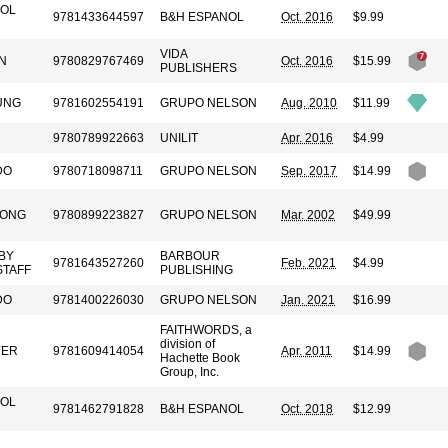
ÑOL
9781433644597
B&H ESPANOL
Oct. 2016
$9.99
VIDA
N
9780829767469
Oct. 2016
$15.99
PUBLISHERS
UNG
9781602554191
GRUPO NELSON
Aug. 2010
$11.99
9780789922663
UNILIT
Apr. 2016
$4.99
DO
9780718098711
GRUPO NELSON
Sep. 2017
$14.99
RONG
9780899223827
GRUPO NELSON
Mar. 2002
$49.99
BY
BARBOUR
9781643527260
Feb. 2021
$4.99
STAFF
PUBLISHING
DO
9781400226030
GRUPO NELSON
Jan. 2021
$16.99
FAITHWORDS, a
division of
YER
9781609414054
Apr. 2011
$14.99
Hachette Book
Group, Inc.
ÑOL
9781462791828
B&H ESPANOL
Oct. 2018
$12.99