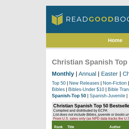
Home
Christian Spanish Top 
Monthly
|
Annual
|
Easter
|
Ch
Top 50
|
New Releases
|
Non-Fiction
Bibles
|
Bibles-Under $10
|
Bible Tran
Spanish-Top 50
|
Spanish-Juvenile
|
Christian Spanish Top 50 Bestselle
Compiled and distributed by ECPA
List does not include Bibles, juvenile or books u
From U.S. sales only (as NPD data tracks the U.S
Rank
Title
Author