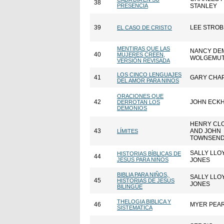
38
PRESENCIA
STANLEY
39
LEE STROB
EL CASO DE CRISTO
MENTIRAS QUE LAS
NANCY DE
40
MUJERES CREEN,
WOLGEMU
VERSIÓN REVISADA
LOS CINCO LENGUAJES
41
GARY CHA
DEL AMOR PARA NINOS
ORACIONES QUE
42
JOHN ECK
DERROTAN LOS
DEMONIOS
HENRY CL
43
AND JOHN
LÍMITES
TOWNSEN
SALLY LLO
HISTORIAS BÍBLICAS DE
44
JESÚS PARA NIÑOS
JONES
BIBLIA PARA NIÑOS,
SALLY LLO
45
HISTORIAS DE JESÚS
JONES
BILINGÜE
THELOGIA BIBLICA Y
46
MYER PEA
SISTEMATICA