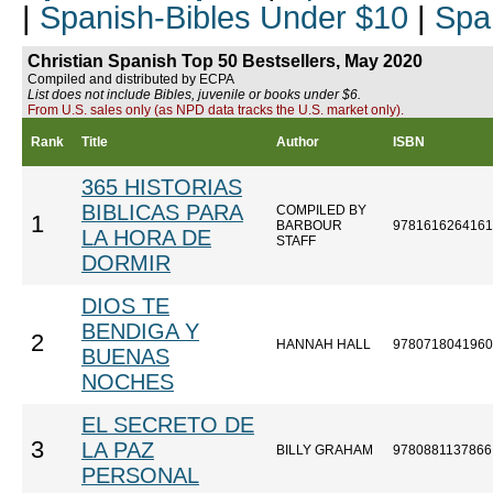
|
Spanish-Bibles Under $10
|
Spa
Christian Spanish Top 50 Bestsellers, May 2020
Compiled and distributed by ECPA
List does not include Bibles, juvenile or books under $6.
From U.S. sales only (as NPD data tracks the U.S. market only).
Rank
Title
Author
ISBN
365 HISTORIAS
BIBLICAS PARA
COMPILED BY
1
BARBOUR
9781616264161
LA HORA DE
STAFF
DORMIR
DIOS TE
BENDIGA Y
2
HANNAH HALL
9780718041960
BUENAS
NOCHES
EL SECRETO DE
3
LA PAZ
BILLY GRAHAM
9780881137866
PERSONAL