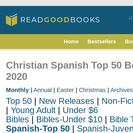
Home
Bestsellers
Bo
Christian Spanish Top 50 B
2020
Monthly
|
Annual
|
Easter
|
Christmas
|
Archives
Top 50
|
New Releases
|
Non-Fic
|
Young Adult
|
Under $6
Bibles
|
Bibles-Under $10
|
Bible 
Spanish-Top 50
|
Spanish-Juven