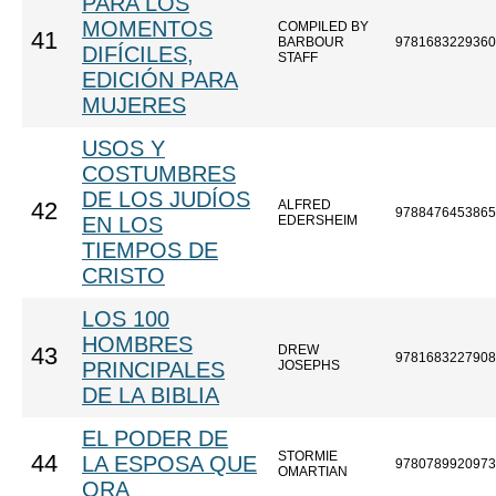
PARA LOS
MOMENTOS
COMPILED BY
41
BARBOUR
9781683229360
DIFÍCILES,
STAFF
EDICIÓN PARA
MUJERES
USOS Y
COSTUMBRES
DE LOS JUDÍOS
ALFRED
42
9788476453865
EN LOS
EDERSHEIM
TIEMPOS DE
CRISTO
LOS 100
HOMBRES
DREW
43
9781683227908
PRINCIPALES
JOSEPHS
DE LA BIBLIA
EL PODER DE
STORMIE
44
LA ESPOSA QUE
9780789920973
OMARTIAN
ORA