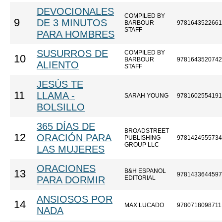
DEVOCIONALES
COMPILED BY
9
DE 3 MINUTOS
BARBOUR
9781643522661
STAFF
PARA HOMBRES
SUSURROS DE
COMPILED BY
10
BARBOUR
9781643520742
ALIENTO
STAFF
JESÚS TE
11
LLAMA -
SARAH YOUNG
9781602554191
BOLSILLO
365 DÍAS DE
BROADSTREET
12
ORACIÓN PARA
PUBLISHING
9781424555734
GROUP LLC
LAS MUJERES
ORACIONES
B&H ESPANOL
13
9781433644597
PARA DORMIR
EDITORIAL
ANSIOSOS POR
14
MAX LUCADO
9780718098711
NADA