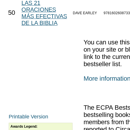
LAS 21
ORACIONES
50
DAVE EARLEY
9781602608733
MÁS EFECTIVAS
DE LA BIBLIA
You can use thi
on your site or b
link to the curr
bestseller list.
More informatio
The ECPA Bestsel
bestselling boo
Printable Version
members from th
Awards Legend:
reported to Cir