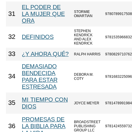
EL PODER DE
STORMIE
31
LA MUJER QUE
9780789917508
OMARTIAN
ORA
STEPHEN
KENDRICK
32
DEFINIDOS
9781535966832
AND ALEX
KENDRICK
33
¿Y AHORA QUÉ?
RALPH HARRIS
9780829710762
DEMASIADO
BENDECIDA
DEBORA M.
34
9781683225096
PARA ESTAR
COTY
ESTRESADA
MI TIEMPO CON
35
JOYCE MEYER
9781478991984
DIOS
PROMESAS DE
BROADSTREET
36
LA BIBLIA PARA
PUBLISHING
9781424559732
GROUP LLC