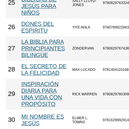
SALLY LLOYD-
25
9780829763324
JESÚS PARA
JONES
NIÑOS
DONES DEL
26
YIYE AVILA
9780789922663
ESPIRITU
LA BIBLIA PARA
27
PRINCIPIANTES
ZONDERVAN
9780829767438
BILINGÜE
EL SECRETO DE
28
MAX LUCADO
9781404110168
LA FELICIDAD
INSPIRACIÓN
DIARIA PARA
29
RICK WARREN
9780829760309
UNA VIDA CON
PROPÓSITO
MI NOMBRE ES
ELMER L.
30
9781629992914
JESÚS
TOWNS