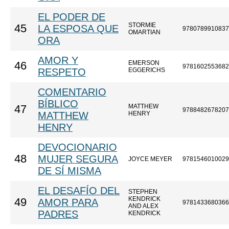
EL PODER DE
STORMIE
45
LA ESPOSA QUE
9780789910837
OMARTIAN
ORA
AMOR Y
EMERSON
46
9781602553682
RESPETO
EGGERICHS
COMENTARIO
BÍBLICO
MATTHEW
47
9788482678207
MATTHEW
HENRY
HENRY
DEVOCIONARIO
48
MUJER SEGURA
JOYCE MEYER
9781546010029
DE SÍ MISMA
EL DESAFÍO DEL
STEPHEN
KENDRICK
49
AMOR PARA
9781433680366
AND ALEX
PADRES
KENDRICK