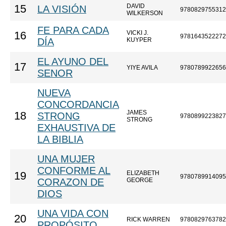
DAVID
15
LA VISIÓN
9780829755312
WILKERSON
FE PARA CADA
VICKI J.
16
9781643522272
DÍA
KUYPER
EL AYUNO DEL
17
YIYE AVILA
9780789922656
SENOR
NUEVA
CONCORDANCIA
JAMES
18
STRONG
9780899223827
STRONG
EXHAUSTIVA DE
LA BIBLIA
UNA MUJER
CONFORME AL
ELIZABETH
19
9780789914095
CORAZON DE
GEORGE
DIOS
UNA VIDA CON
20
RICK WARREN
9780829763782
PROPÓSITO