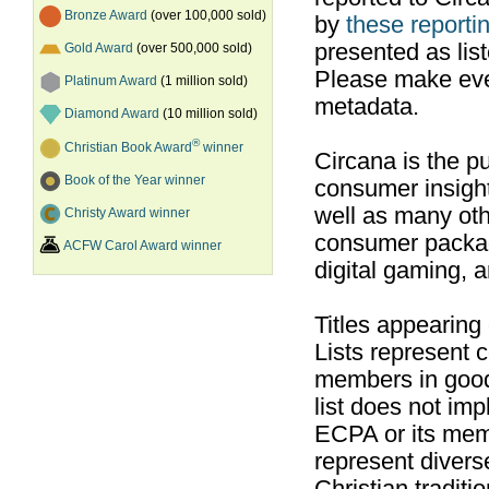
Bronze Award
(over 100,000 sold)
by
these reportin
presented as list
Gold Award
(over 500,000 sold)
Please make ever
Platinum Award
(1 million sold)
metadata.
Diamond Award
(10 million sold)
®
Christian Book Award
winner
Circana is the pu
Book of the Year winner
consumer insight
well as many ot
Christy Award winner
consumer packag
ACFW Carol Award winner
digital gaming, 
Titles appearing
Lists represent
members in good
list does not im
ECPA or its mem
represent divers