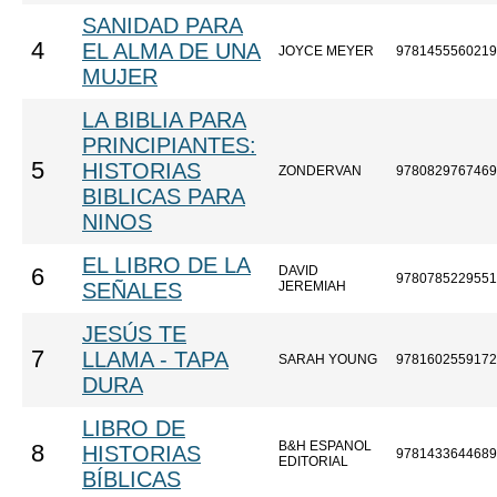
SANIDAD PARA
4
EL ALMA DE UNA
JOYCE MEYER
9781455560219
MUJER
LA BIBLIA PARA
PRINCIPIANTES:
5
HISTORIAS
ZONDERVAN
9780829767469
BIBLICAS PARA
NINOS
EL LIBRO DE LA
DAVID
6
9780785229551
SEÑALES
JEREMIAH
JESÚS TE
7
LLAMA - TAPA
SARAH YOUNG
9781602559172
DURA
LIBRO DE
B&H ESPANOL
8
HISTORIAS
9781433644689
EDITORIAL
BÍBLICAS