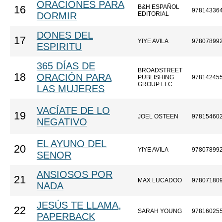
ORACIONES PARA
B&H ESPAÑOL
16
97814336
DORMIR
EDITORIAL
DONES DEL
17
YIYE AVILA
97807899
ESPIRITU
365 DÍAS DE
BROADSTREET
18
ORACIÓN PARA
PUBLISHING
97814245
GROUP LLC
LAS MUJERES
VACÍATE DE LO
19
JOEL OSTEEN
97815460
NEGATIVO
EL AYUNO DEL
20
YIYE AVILA
97807899
SENOR
ANSIOSOS POR
21
MAX LUCADOO
97807180
NADA
JESÚS TE LLAMA,
22
SARAH YOUNG
97816025
PAPERBACK