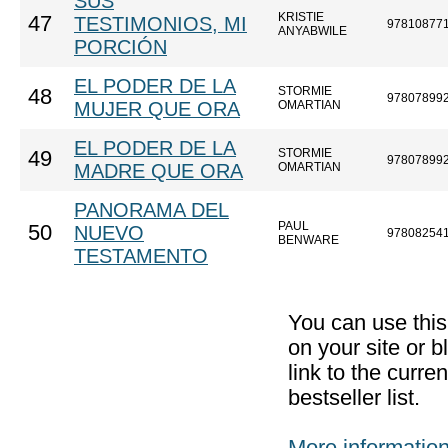
SUS
KRISTIE
47
TESTIMONIOS, MI
97810877
ANYABWILE
PORCIÓN
EL PODER DE LA
STORMIE
48
97807899
MUJER QUE ORA
OMARTIAN
EL PODER DE LA
STORMIE
49
97807899
MADRE QUE ORA
OMARTIAN
PANORAMA DEL
PAUL
50
NUEVO
97808254
BENWARE
TESTAMENTO
You can use thi
on your site or b
link to the curr
bestseller list.