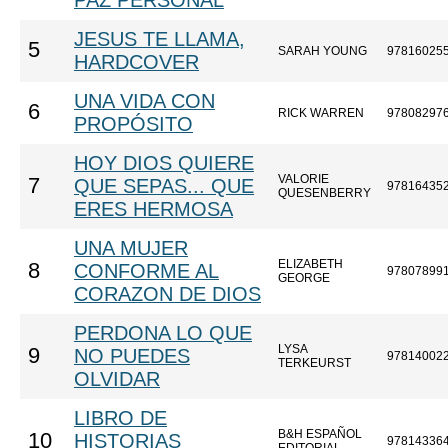
PAZ PERSONAL
JESUS TE LLAMA,
5
SARAH YOUNG
97816025
HARDCOVER
UNA VIDA CON
6
RICK WARREN
97808297
PROPÓSITO
HOY DIOS QUIERE
VALORIE
7
QUE SEPAS... QUE
97816435
QUESENBERRY
ERES HERMOSA
UNA MUJER
ELIZABETH
8
CONFORME AL
97807899
GEORGE
CORAZON DE DIOS
PERDONA LO QUE
LYSA
9
NO PUEDES
97814002
TERKEURST
OLVIDAR
LIBRO DE
B&H ESPAÑOL
10
HISTORIAS
97814336