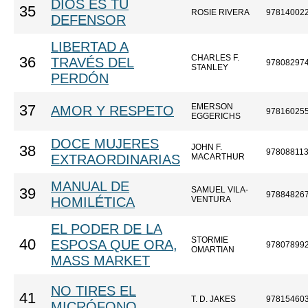
DIOS ES TU
35
ROSIE RIVERA
97814002
DEFENSOR
LIBERTAD A
CHARLES F.
36
TRAVÉS DEL
97808297
STANLEY
PERDÓN
EMERSON
37
AMOR Y RESPETO
97816025
EGGERICHS
DOCE MUJERES
JOHN F.
38
97808811
EXTRAORDINARIAS
MACARTHUR
MANUAL DE
SAMUEL VILA-
39
97884826
HOMILÉTICA
VENTURA
EL PODER DE LA
STORMIE
40
ESPOSA QUE ORA,
97807899
OMARTIAN
MASS MARKET
NO TIRES EL
41
T. D. JAKES
97815460
MICRÓFONO