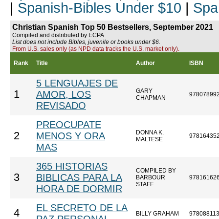
|
Spanish-Bibles Under $10
|
Spa
Christian Spanish Top 50 Bestsellers, September 2021
Compiled and distributed by ECPA
List does not include Bibles, juvenile or books under $6.
From U.S. sales only (as NPD data tracks the U.S. market only).
Rank
Title
Author
ISBN
5 LENGUAJES DE
GARY
1
AMOR, LOS
97807899
CHAPMAN
REVISADO
PREOCUPATE
DONNA K.
2
MENOS Y ORA
97816435
MALTESE
MAS
365 HISTORIAS
COMPILED BY
3
BIBLICAS PARA LA
BARBOUR
97816162
STAFF
HORA DE DORMIR
EL SECRETO DE LA
4
BILLY GRAHAM
97808811