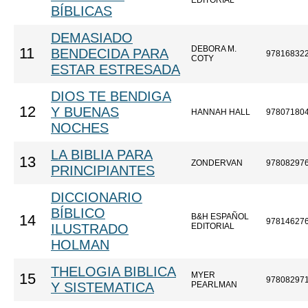
EDITORIAL
BÍBLICAS
DEMASIADO
DEBORA M.
11
BENDECIDA PARA
97816832
COTY
ESTAR ESTRESADA
DIOS TE BENDIGA
12
Y BUENAS
HANNAH HALL
97807180
NOCHES
LA BIBLIA PARA
13
ZONDERVAN
97808297
PRINCIPIANTES
DICCIONARIO
BÍBLICO
B&H ESPAÑOL
14
97814627
ILUSTRADO
EDITORIAL
HOLMAN
THELOGIA BIBLICA
MYER
15
97808297
Y SISTEMATICA
PEARLMAN