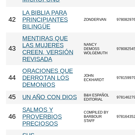
LA BIBLIA PARA
42
PRINCIPIANTES
ZONDERVAN
97808297
BILINGÜE
MENTIRAS QUE
LAS MUJERES
NANCY
43
DEMOSS
97808254
CREEN, VERSIÓN
WOLGEMUTH
REVISADA
ORACIONES QUE
JOHN
44
DERROTAN LOS
97815997
ECKHARDT
DEMONIOS
B&H ESPAÑOL
45
UN AÑO CON DIOS
97814627
EDITORIAL
SALMOS Y
COMPILED BY
46
PROVERBIOS
BARBOUR
97816435
STAFF
PRECIOSOS