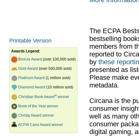
More informatio
The ECPA Bestsel
bestselling boo
Printable Version
members from th
Awards Legend:
reported to Cir
Bronze Award
(over 100,000 sold)
by
these reportin
presented as list
Gold Award
(over 500,000 sold)
Please make ever
Platinum Award
(1 million sold)
metadata.
Diamond Award
(10 million sold)
®
Christian Book Award
winner
Circana is the pu
Book of the Year winner
consumer insight
well as many ot
Christy Award winner
consumer packag
ACFW Carol Award winner
digital gaming, 