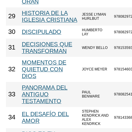
ORAN
HISTORIA DE LA
JESSE LYMAN
29
97808297
IGLESIA CRISTIANA
HURLBUT
HUMBERTO
30
DISCIPULADO
97808297
LAY
DECISIONES QUE
31
WENDY BELLO
97815359
TRANSFORMAN
MOMENTOS DE
32
QUIETUD CON
JOYCE MEYER
97815460
DIOS
PANORAMA DEL
PAUL
33
ANTIGUO
97808254
BENWARE
TESTAMENTO
STEPHEN
EL DESAFÍO DEL
KENDRICK AND
34
97814336
AMOR
ALEX
KENDRICK