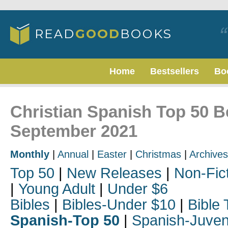
Home
Bestsellers
Bo
Christian Spanish Top 50 Be
September 2021
Monthly
|
Annual
|
Easter
|
Christmas
|
Archives
Top 50
|
New Releases
|
Non-Fic
|
Young Adult
|
Under $6
Bibles
|
Bibles-Under $10
|
Bible 
Spanish-Top 50
|
Spanish-Juven