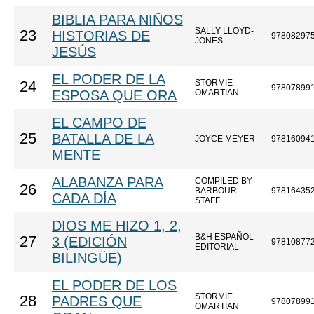
BIBLIA PARA NIÑOS
SALLY LLOYD-
23
HISTORIAS DE
97808297
JONES
JESÚS
EL PODER DE LA
STORMIE
24
97807899
ESPOSA QUE ORA
OMARTIAN
EL CAMPO DE
25
BATALLA DE LA
JOYCE MEYER
97816094
MENTE
ALABANZA PARA
COMPILED BY
26
BARBOUR
97816435
CADA DÍA
STAFF
DIOS ME HIZO 1, 2,
B&H ESPAÑOL
27
3 (EDICIÓN
97810877
EDITORIAL
BILINGÜE)
EL PODER DE LOS
STORMIE
28
PADRES QUE
97807899
OMARTIAN