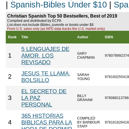
|
Spanish-Bibles Under $10
|
Spa
Christian Spanish Top 50 Bestsellers, Best of 2019
Compiled and distributed by ECPA
List does not include Bibles, juvenile or books under $6.
From U.S. sales only (as NPD data tracks the U.S. market only).
Rank
Title
Author
ISBN
5 LENGUAJES DE
GARY
1
AMOR, LOS
978078992374
CHAPMAN
REVISADO
JESUS TE LLAMA,
SARAH
2
978160255419
BOLSILLO
YOUNG
EL SECRETO DE
BILLY
3
LA PAZ
978088113786
GRAHAM
PERSONAL
365 HISTORIAS
COMPILED
4
BIBLICAS PARA LA
BY BARBOUR
978161626416
STAFF