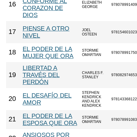
CONFORME AL
ELIZABETH
16
978078991409
CORAZON DE
GEORGE
DIOS
PIENSE A OTRO
JOEL
17
978154601023
NIVEL
OSTEEN
EL PODER DE LA
STORMIE
18
978078991750
MUJER QUE ORA
OMARTIAN
LIBERTAD A
CHARLES F.
19
TRAVÉS DEL
978082974653
STANLEY
PERDÓN
STEPHEN
EL DESAFÍO DEL
KENDRICK
20
978143368122
AMOR
AND ALEX
KENDRICK
EL PODER DE LA
STORMIE
21
978078991083
ESPOSA QUE ORA
OMARTIAN
ANSIOSOS POR