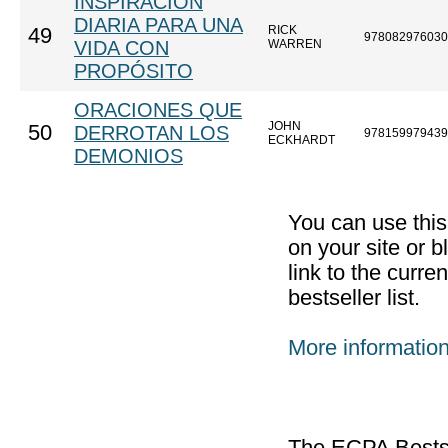
INSPIRACIÓN
DIARIA PARA UNA
RICK
49
978082976030
VIDA CON
WARREN
PROPÓSITO
ORACIONES QUE
JOHN
50
DERROTAN LOS
978159979439
ECKHARDT
DEMONIOS
You can use thi
on your site or b
link to the curr
bestseller list.
More informatio