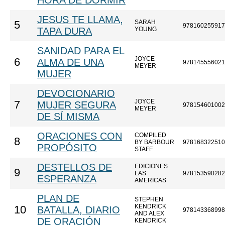
HORA DE DORMIR
JESUS TE LLAMA,
SARAH
5
978160255917
TAPA DURA
YOUNG
SANIDAD PARA EL
JOYCE
6
ALMA DE UNA
978145556021
MEYER
MUJER
DEVOCIONARIO
JOYCE
7
MUJER SEGURA
978154601002
MEYER
DE SÍ MISMA
ORACIONES CON
COMPILED
8
BY BARBOUR
978168322510
PROPÓSITO
STAFF
DESTELLOS DE
EDICIONES
9
LAS
978153590282
ESPERANZA
AMERICAS
PLAN DE
STEPHEN
KENDRICK
10
BATALLA, DIARIO
978143368998
AND ALEX
DE ORACIÓN
KENDRICK