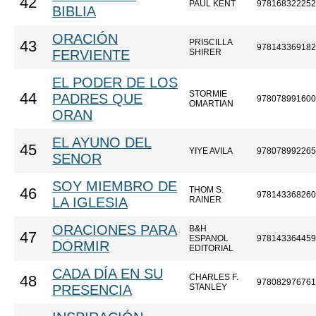
42
PAUL KENT
978168322252
BIBLIA
ORACIÓN
PRISCILLA
43
978143369182
FERVIENTE
SHIRER
EL PODER DE LOS
STORMIE
44
PADRES QUE
978078991600
OMARTIAN
ORAN
EL AYUNO DEL
45
YIYE AVILA
978078992265
SENOR
SOY MIEMBRO DE
THOM S.
46
978143368260
LA IGLESIA
RAINER
ORACIONES PARA
B&H
47
ESPANOL
978143364459
DORMIR
EDITORIAL
CADA DÍA EN SU
CHARLES F.
48
978082976761
PRESENCIA
STANLEY