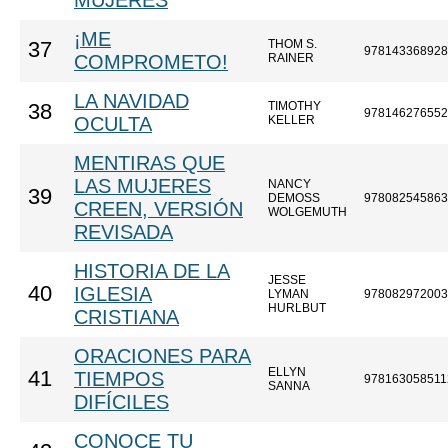
MUJERES
¡ME
THOM S.
37
978143368928
COMPROMETO!
RAINER
LA NAVIDAD
TIMOTHY
38
978146276552
OCULTA
KELLER
MENTIRAS QUE
LAS MUJERES
NANCY
39
DEMOSS
978082545863
CREEN, VERSIÓN
WOLGEMUTH
REVISADA
HISTORIA DE LA
JESSE
40
IGLESIA
LYMAN
978082972003
HURLBUT
CRISTIANA
ORACIONES PARA
ELLYN
41
TIEMPOS
978163058511
SANNA
DIFÍCILES
CONOCE TU