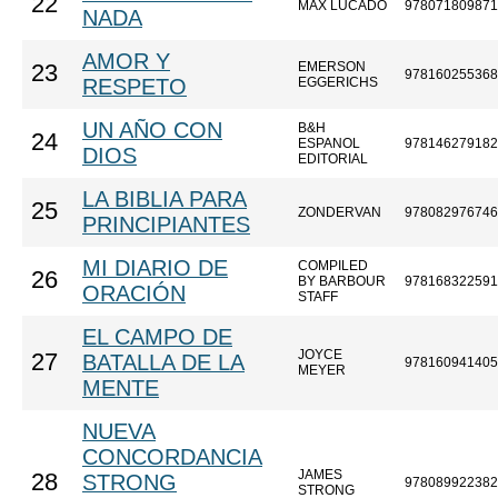
22
MAX LUCADO
978071809871
NADA
AMOR Y
EMERSON
23
978160255368
RESPETO
EGGERICHS
UN AÑO CON
B&H
24
ESPANOL
978146279182
DIOS
EDITORIAL
LA BIBLIA PARA
25
ZONDERVAN
978082976746
PRINCIPIANTES
MI DIARIO DE
COMPILED
26
BY BARBOUR
978168322591
ORACIÓN
STAFF
EL CAMPO DE
JOYCE
27
BATALLA DE LA
978160941405
MEYER
MENTE
NUEVA
CONCORDANCIA
JAMES
28
STRONG
978089922382
STRONG