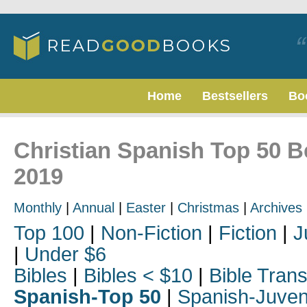
Home
Bestsellers
Bo
Christian Spanish Top 50 Be
2019
Monthly
|
Annual
|
Easter
|
Christmas
|
Archives
Top 100
|
Non-Fiction
|
Fiction
|
J
|
Under $6
Bibles
|
Bibles < $10
|
Bible Trans
Spanish-Top 50
|
Spanish-Juven