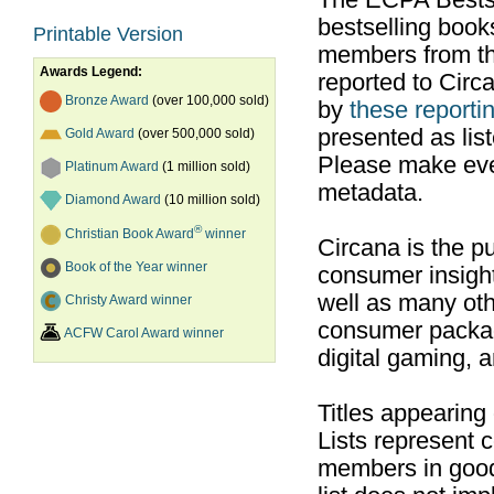
The ECPA Bestsel
bestselling boo
Printable Version
members from th
Awards Legend:
reported to Cir
Bronze Award
(over 100,000 sold)
by
these reportin
presented as list
Gold Award
(over 500,000 sold)
Please make ever
Platinum Award
(1 million sold)
metadata.
Diamond Award
(10 million sold)
®
Christian Book Award
winner
Circana is the pu
Book of the Year winner
consumer insight
well as many ot
Christy Award winner
consumer packag
ACFW Carol Award winner
digital gaming, 
Titles appearing
Lists represent
members in good