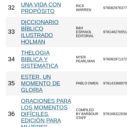
UNA VIDA CON
RICK
32
978082976377
PROPÓSITO
WARREN
DICCIONARIO
BÍBLICO
B&H
33
ESPANOL
978146276551
ILUSTRADO
EDITORIAL
HOLMAN
THELOGIA
MYER
34
BIBLICA Y
978082971372
PEARLMAN
SISTEMATICA
ESTER, UN
35
MOMENTO DE
PABLO OWEN
978143368970
GLORIA
ORACIONES PARA
LOS MOMENTOS
COMPILED
36
DIFÍCILES,
BY BARBOUR
978168322936
STAFF
EDICIÓN PARA